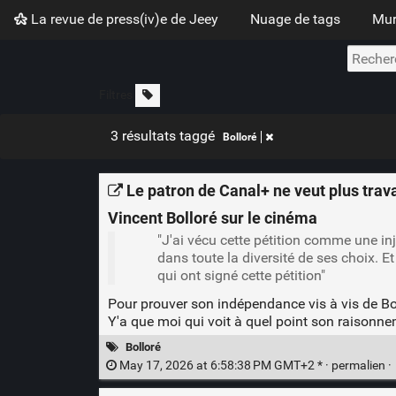
La revue de press(iv)e de Jeey
Nuage de tags
Mur
Filtres
3 résultats taggé
Bolloré
Le patron de Canal+ ne veut plus trava
Vincent Bolloré sur le cinéma
"J'ai vécu cette pétition comme une in
dans toute la diversité de ses choix. Et
qui ont signé cette pétition"
Pour prouver son indépendance vis à vis de Boll
Y'a que moi qui voit à quel point son raisonne
Bolloré
May 17, 2026 at 6:58:38 PM GMT+2 * ·
permalien
·