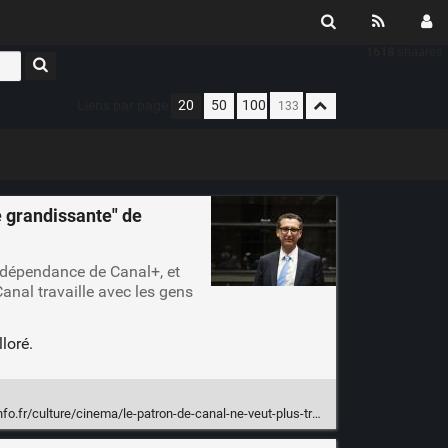
1618
shaares
Liens par page
20
50
100
e grandissante" de
indépendance de Canal+, et
Canal travaille avec les gens
loré.
-canal-ne-veut-plus-travailler-avec-les-signataires-d-une-tribune-contre-l-emprise-grandissante-de-vincent-bollore-sur-le-cinema_8009903.html