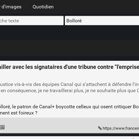
 d'images
Quotidien
iller avec les signataires d'une tribune contre "l'empris
justice vis-à-vis des équipes Canal qui s'attachent à défendre l'
 en conséquence, je ne travaillerai plus, je ne souhaite plus que 
oré, le patron de Canal+ boycotte celleux qui osent critiquer Bol
ment est foireux ?
https://www.franceinfo.fr/culture/cinema/le-patron-de