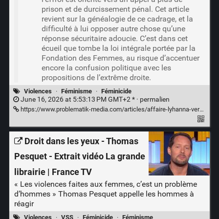
prison et de durcissement pénal. Cet article
revient sur la généalogie de ce cadrage, et la
difficulté à lui opposer autre chose qu’une
réponse sécuritaire adoucie. C’est dans cet
écueil que tombe la loi intégrale portée par la
Fondation des Femmes, au risque d’accentuer
encore la confusion politique avec les
propositions de l’extrême droite.
Violences
·
Féminisme
·
Féminicide
June 16, 2026 at 5:53:13 PM GMT+2 * ·
permalien
https://www.problematik-media.com/articles/affaire-lyhanna-vers-un-feminisme-integralement-securitaire-
Droit dans les yeux - Thomas
Pesquet - Extrait vidéo La grande
librairie | France TV
« Les violences faites aux femmes, c’est un problème
d’hommes » Thomas Pesquet appelle les hommes à
réagir
Violences
·
VSS
·
Féminicide
·
Féminisme