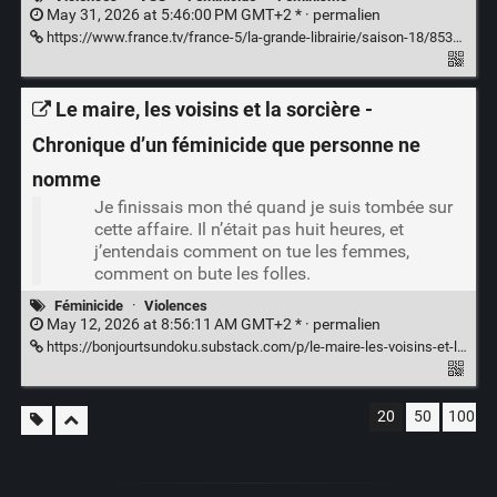
May 31, 2026 at 5:46:00 PM GMT+2 * ·
permalien
https://www.france.tv/france-5/la-grande-librairie/saison-18/8533211-droit-dans-les-yeux-thomas-pesquet.html
Le maire, les voisins et la sorcière -
Chronique d’un féminicide que personne ne
nomme
Je finissais mon thé quand je suis tombée sur
cette affaire. Il n’était pas huit heures, et
j’entendais comment on tue les femmes,
comment on bute les folles.
Féminicide
·
Violences
May 12, 2026 at 8:56:11 AM GMT+2 * ·
permalien
https://bonjourtsundoku.substack.com/p/le-maire-les-voisins-et-la-sorciere
20
50
100