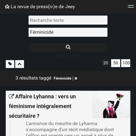
La revue de press(iv)e de Jeey
Nuage de tags
Mur d'images
Quotidien
Flux RS
1618
shaares
20
50
100
3 résultats taggé
Féminicide
Affaire Lyhanna : vers un
féminisme intégralement
sécuritaire ?
L'annonce du meurtre de Lyhanna
s’accompagne d'un récit médiatique dont
l'effroi est orienté vers un appel à plus de