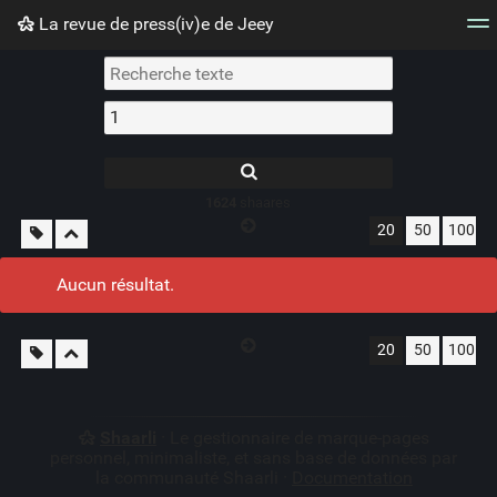
La revue de press(iv)e de Jeey
Nuage de tags
Mur d'images
Quotidien
Flux RS
1624
shaares
20
50
100
Aucun résultat.
20
50
100
Shaarli
· Le gestionnaire de marque-pages
personnel, minimaliste, et sans base de données par
la communauté Shaarli ·
Documentation