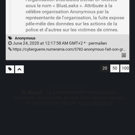
sous le nom « BlueLeaks ». Attribuée à la
célèbre organisation Anonymous par la
représentante de l'organisation, la fuite expose
pêle-mêle des données sur les actions de la
police et d'autres sur les victimes de crimes.
Anonymous
June 24, 2020 at 12:17:58 AM GMT+2 * ·
permalien
https://cyberguerre.numerama.com/5782-anonymous-fait-son-grand-retour-avec-le-plus-gros-leak-de-lhistoire-de-la-police-americaine.html
20
50
100
Shaarli
· Le gestionnaire de marque-pages
personnel, minimaliste, et sans base de données par
la communauté Shaarli ·
Documentation