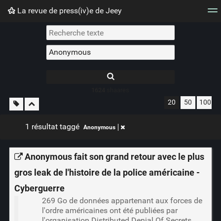
La revue de press(iv)e de Jeey
Nuage de tags
Mur d'images
Quotidien
Flux RS
1624
shaares
20
50
100
1 résultat taggé
Anonymous
Anonymous fait son grand retour avec le plus
gros leak de l'histoire de la police américaine -
Cyberguerre
269 Go de données appartenant aux forces de
l'ordre américaines ont été publiées par
l'organisation Distributed Denial Of Secrets