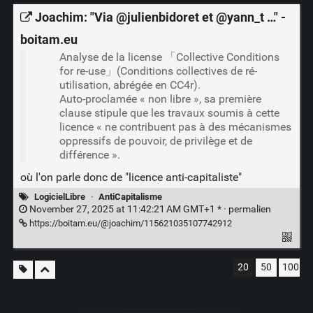
Joachim: "Via @julienbidoret et @yann_t …" -
boitam.eu
Analyse de la license 「Collective Conditions
for re-use」(Conditions collectives de ré-
utilisation, abrégée en CC4r).
Auto-proclamée « non libre », sa première
clause stipule que les travaux soumis à cette
licence « ne contribuent pas à des mécanismes
oppressifs de pouvoir, de privilège et de
différence ».
où l'on parle donc de "licence anti-capitaliste"
LogicielLibre
·
AntiCapitalisme
November 27, 2025 at 11:42:21 AM GMT+1 * ·
permalien
https://boitam.eu/@joachim/115621035107742912
20
50
100