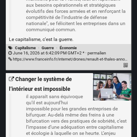
aux besoins opérationnels et stratégiques
évolutifs des forces armées et en renforçant la
compétitivité de l'industrie de défense
nationale", se félicitent les entreprises dans un
communiqué commun.
Le capitalisme, c'est la guerre.
Capitalisme
·
Guerre
·
Économie
June 16, 2026 at 6:42:09 PM GMT+2 * ·
permalien
https://www.franceinfo.fr/internet/drones/renault-et-thales-annoncent-la-signature-d-un-partenariat-pour-developper-une-industrie-souveraine-des-drones-en-france_8063609.html
Changer le système de
l’intérieur est impossible
il apparaît sans équivoque
qu’il est aujourd’hui
impossible pour les grandes entreprises de
bifurquer. Au-delà même des freins à une
bifurcation vers des pratiques de sobriété, c’est
l’impasse d’une adéquation entre capitalisme
et écologie à laquelle on se heurte. L’enjeu