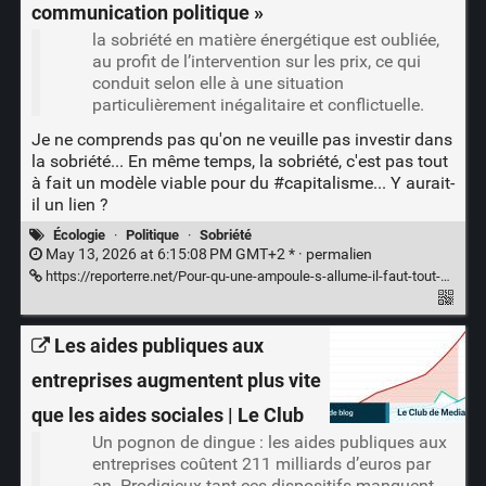
communication politique »
la sobriété en matière énergétique est oubliée,
au profit de l’intervention sur les prix, ce qui
conduit selon elle à une situation
particulièrement inégalitaire et conflictuelle.
Je ne comprends pas qu'on ne veuille pas investir dans
la sobriété... En même temps, la sobriété, c'est pas tout
à fait un modèle viable pour du
#capitalisme
... Y aurait-
il un lien ?
Écologie
·
Politique
·
Sobriété
May 13, 2026 at 6:15:08 PM GMT+2 * ·
permalien
https://reporterre.net/Pour-qu-une-ampoule-s-allume-il-faut-tout-un-reseau-de-lignes-a-haute-tension-de-cables-d
Les aides publiques aux
entreprises augmentent plus vite
que les aides sociales | Le Club
Un pognon de dingue : les aides publiques aux
entreprises coûtent 211 milliards d’euros par
an. Prodigieux tant ces dispositifs manquent