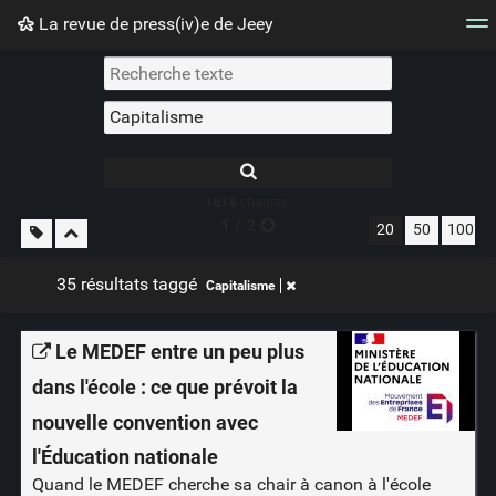
La revue de press(iv)e de Jeey
Nuage de tags
Mur d'images
Quotidien
Flux RS
1618
shaares
1 / 2
20
50
100
35 résultats taggé
Capitalisme
Le MEDEF entre un peu plus
dans l'école : ce que prévoit la
nouvelle convention avec
l'Éducation nationale
Quand le MEDEF cherche sa chair à canon à l'école