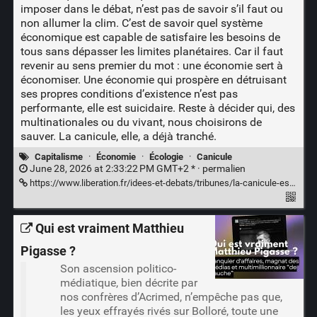
imposer dans le débat, n’est pas de savoir s’il faut ou
non allumer la clim. C’est de savoir quel système
économique est capable de satisfaire les besoins de
tous sans dépasser les limites planétaires. Car il faut
revenir au sens premier du mot : une économie sert à
économiser. Une économie qui prospère en détruisant
ses propres conditions d’existence n’est pas
performante, elle est suicidaire. Reste à décider qui, des
multinationales ou du vivant, nous choisirons de
sauver. La canicule, elle, a déjà tranché.
Capitalisme
·
Économie
·
Écologie
·
Canicule
June 28, 2026 at 2:33:22 PM GMT+2 * ·
permalien
https://www.liberation.fr/idees-et-debats/tribunes/la-canicule-est-un-krach-ecolonomique-20260628_JBPNKF4BF5EJTBVAWAXFIXHZVQ/
Qui est vraiment Matthieu
Pigasse ?
Son ascension politico-
médiatique, bien décrite par
nos confrères d’Acrimed, n’empêche pas que,
les yeux effrayés rivés sur Bolloré, toute une