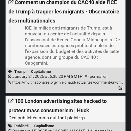
Comment un champion du CAC40 aide l'ICE
de Trump à traquer les migrants - Observatoire
des multinationales
ICE, la milice anti-migrants de Trump, est à
nouveau au centre de l’actualité depuis
l’assassinat de Renee Good à Minneapolis. De
nombreuses entreprises profitent à plein de
l’expansion du budget et des activités de cette
agence, dont un groupe du CAC 40 :
Capgemini.
Trump
·
Capitalisme
January 21, 2026 at 6:38:20 PM GMT+1 * ·
permalien
https://multinationales.org/fr/a-chaud/actualites/comment-un-champion-du-cac40-aide-l-ice-de-trump-a-traquer-les-migrants
100 London advertising sites hacked to
protest mass consumerism | Huck
Des publicités mais qui font plaisir :p
Publicité
·
Capitalisme