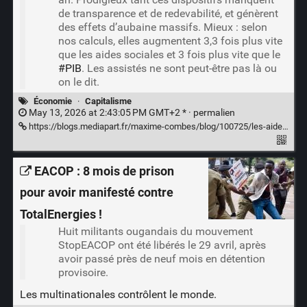
de transparence et de redevabilité, et génèrent
des effets d’aubaine massifs. Mieux : selon
nos calculs, elles augmentent 3,3 fois plus vite
que les aides sociales et 3 fois plus vite que le
#PIB
. Les assistés ne sont peut-être pas là ou
on le dit.
Économie
·
Capitalisme
May 13, 2026 at 2:43:05 PM GMT+2 * ·
permalien
https://blogs.mediapart.fr/maxime-combes/blog/100725/les-aides-publiques-aux-entreprises-augmentent-plus-vite-que-les-aides-sociales-1
EACOP : 8 mois de prison
pour avoir manifesté contre
TotalEnergies !
Huit militants ougandais du mouvement
StopEACOP ont été libérés le 29 avril, après
avoir passé près de neuf mois en détention
provisoire.
Les multinationales contrôlent le monde.