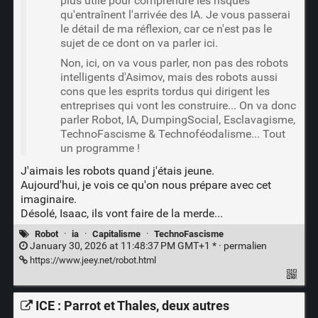
plus utile pour comprendre les risques
qu'entraînent l'arrivée des IA. Je vous passerai
le détail de ma réflexion, car ce n'est pas le
sujet de ce dont on va parler ici.
Non, ici, on va vous parler, non pas des robots
intelligents d'Asimov, mais des robots aussi
cons que les esprits tordus qui dirigent les
entreprises qui vont les construire... On va donc
parler Robot, IA, DumpingSocial, Esclavagisme,
TechnoFascisme & Technoféodalisme... Tout
un programme !
J'aimais les robots quand j'étais jeune.
Aujourd'hui, je vois ce qu'on nous prépare avec cet
imaginaire.
Désolé, Isaac, ils vont faire de la merde...
Robot
·
ia
·
Capitalisme
·
TechnoFascisme
January 30, 2026 at 11:48:37 PM GMT+1 * ·
permalien
https://www.jeey.net/robot.html
ICE : Parrot et Thales, deux autres