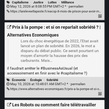
Capitalisme
·
Justice
·
Luttes
·
Militance
May 12, 2026 at 8:08:55 PM GMT+2 * ·
permalien
https://lareleveetlapeste.fr/eacop-8-mois-de-prison-pour-avoir-manifeste-contre-totalenergies/
Prix à la pompe : et si on reparlait sobriété ? |
Alternatives Economiques
Lors du choc énergétique de 2022, l’Etat avait
lancé un plan de sobriété. En 2026, le mot a
disparu du débat public. Ce serait pourtant un
moyen d’amortir la hausse des prix des
carburants. Mais…
il faudrait arrêter le
#BusinessAsUsual
(et
accessoirement en finir avec le
#capitalisme
?)
Économie
·
Écologie
·
Sobriété
May 10, 2026 at 10:48:01 AM GMT+2 * ·
permalien
https://www.alternatives-economiques.fr/prix-a-la-pompe-et-si-on-reparlait-sobriete/00118480
Les Robots ou comment faire télétravailler