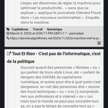
L’enjeu est désormais de régler la machine pour
optimiser la productivité… « sans que ça
explose », explique le journaliste Clément Pouré
dans « Les nouveaux contremaîtres ». Enquête
dans la machine.
Capitalisme
·
Travail
·
Numérique
March 9, 2026 at 8:06:11 PM GMT+1 * ·
permalien
https://danslesalgorithmes.net/2025/11/25/la-machine-met-la-pression-toute-seule-comment-le-numerique-rend-le-travail-coercitif/
Tout Et Rien - C'est pas de l'informatique, c'est
de la politique
Souvent quand des personnes « libristes » ou «
qui parlent de trucs style Linux, etc » parlent de
dangers des GAFAM, de capitalisme
numérique, et autres pour dire à quel point c'est
dangereux, on voit des personnes dire « encore
des trucs techniques » ou « moi j'y comprends
rien aux ordinateurs et à internet » ou « oui
mais tout le monde ne peut pas connaître tout
ça, on a pas le temps de connaitre tout ça ».