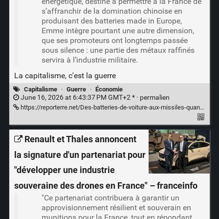
énergétique, destiné à permettre à la France de
s’affranchir de la domination chinoise en
produisant des batteries made in Europe,
Emme intègre pourtant une autre dimension,
que ses promoteurs ont longtemps passée
sous silence : une partie des métaux raffinés
servira à l’industrie militaire.
La capitalisme, c'est la guerre
Capitalisme
·
Guerre
·
Économie
June 16, 2026 at 6:43:37 PM GMT+2 * ·
permalien
https://reporterre.net/Des-batteries-de-voiture-aux-missiles-quand-une-raffinerie-verte-sert-l-industrie
Renault et Thales annoncent
la signature d'un partenariat pour
"développer une industrie
souveraine des drones en France" – franceinfo
"Ce partenariat contribuera à garantir un
approvisionnement résilient et souverain en
munitions pour la France, tout en répondant