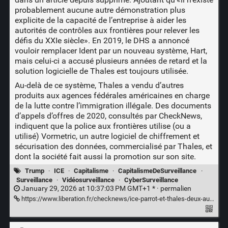
probablement aucune autre démonstration plus
explicite de la capacité de l’entreprise à aider les
autorités de contrôles aux frontières pour relever les
défis du XXIe siècle». En 2019, le DHS a annoncé
vouloir remplacer Ident par un nouveau système, Hart,
mais celui-ci a accusé plusieurs années de retard et la
solution logicielle de Thales est toujours utilisée.
Au-delà de ce système, Thales a vendu d’autres
produits aux agences fédérales américaines en charge
de la lutte contre l’immigration illégale. Des documents
d’appels d’offres de 2020, consultés par CheckNews,
indiquent que la police aux frontières utilise (ou a
utilisé) Vormetric, un autre logiciel de chiffrement et
sécurisation des données, commercialisé par Thales, et
dont la société fait aussi la promotion sur son site.
Trump
·
ICE
·
Capitalisme
·
CapitalismeDeSurveillance
·
Surveillance
·
Vidéosurveillance
·
CyberSurveillance
January 29, 2026 at 10:37:03 PM GMT+1 * ·
permalien
https://www.liberation.fr/checknews/ice-parrot-et-thales-deux-autres-entreprises-francaises-au-service-de-la-police-anti-immigration-americaine-20260129_7C6SEGYJB5EOXHWOCHNHMVM3NM/