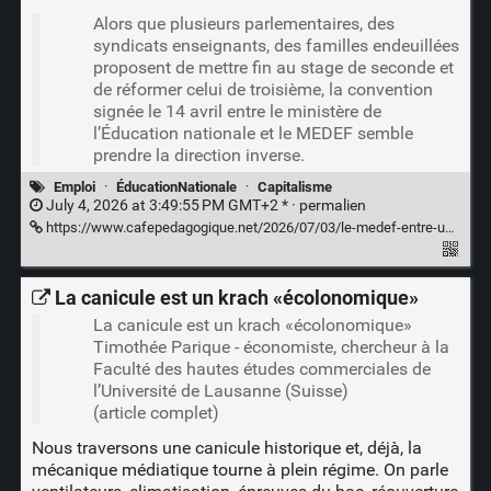
Alors que plusieurs parlementaires, des
syndicats enseignants, des familles endeuillées
proposent de mettre fin au stage de seconde et
de réformer celui de troisième, la convention
signée le 14 avril entre le ministère de
l’Éducation nationale et le MEDEF semble
prendre la direction inverse.
Emploi
·
ÉducationNationale
·
Capitalisme
July 4, 2026 at 3:49:55 PM GMT+2 * ·
permalien
https://www.cafepedagogique.net/2026/07/03/le-medef-entre-un-peu-plus-dans-lecole-ce-que-prevoit-la-nouvelle-convention-avec-leducation-nationale/
La canicule est un krach «écolonomique»
La canicule est un krach «écolonomique»
Timothée Parique - économiste, chercheur à la
Faculté des hautes études commerciales de
l’Université de Lausanne (Suisse)
(article complet)
Nous traversons une canicule historique et, déjà, la
mécanique médiatique tourne à plein régime. On parle