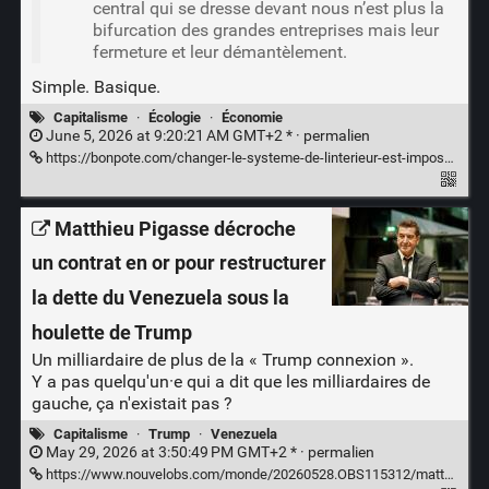
central qui se dresse devant nous n’est plus la
bifurcation des grandes entreprises mais leur
fermeture et leur démantèlement.
Simple. Basique.
Capitalisme
·
Écologie
·
Économie
June 5, 2026 at 9:20:21 AM GMT+2 * ·
permalien
https://bonpote.com/changer-le-systeme-de-linterieur-est-impossible/
Matthieu Pigasse décroche
un contrat en or pour restructurer
la dette du Venezuela sous la
houlette de Trump
Un milliardaire de plus de la « Trump connexion ».
Y a pas quelqu'un·e qui a dit que les milliardaires de
gauche, ça n'existait pas ?
Capitalisme
·
Trump
·
Venezuela
May 29, 2026 at 3:50:49 PM GMT+2 * ·
permalien
https://www.nouvelobs.com/monde/20260528.OBS115312/matthieu-pigasse-decroche-un-contrat-en-or-pour-restructurer-la-dette-du-venezuela-sous-la-houlette-de-trump.html