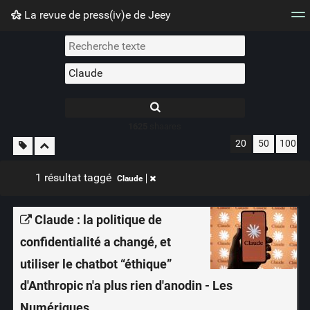
La revue de press(iv)e de Jeey
Nuage de tags
Mur d'images
Quotidien
Flux RS
1625
shaares
20
50
100
1 résultat taggé
Claude
Claude : la politique de
confidentialité a changé, et
utiliser le chatbot “éthique”
d'Anthropic n'a plus rien d'anodin - Les
Numériques