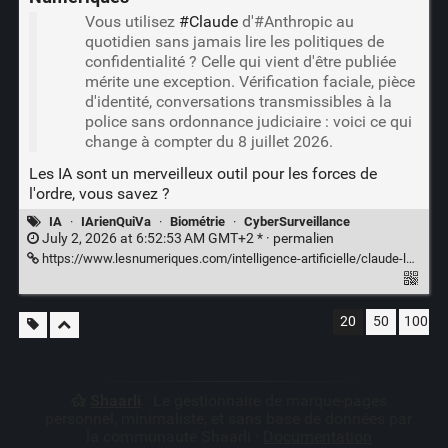
Vous utilisez
#Claude
d'#Anthropic au
quotidien sans jamais lire les politiques de
confidentialité ? Celle qui vient d'être publiée
mérite une exception. Vérification faciale, pièce
d'identité, conversations transmissibles à la
police sans ordonnance judiciaire : voici ce qui
change à compter du 8 juillet 2026.
Les IA sont un merveilleux outil pour les forces de
l'ordre, vous savez ?
IA
·
IArienQuiVa
·
Biométrie
·
CyberSurveillance
July 2, 2026 at 6:52:53 AM GMT+2 * ·
permalien
https://www.lesnumeriques.com/intelligence-artificielle/claude-la-politique-de-confidentialite-a-change-et-utiliser-le-chatbot-ethique-d-anthropic-n-a-plus-rien-d-anodin-n257584.html
20
50
100
Shaarli
· Le gestionnaire de marque-pages
personnel, minimaliste, et sans base de données par
la communauté Shaarli ·
Documentation