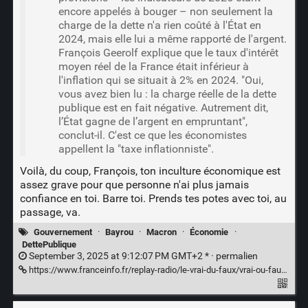
encore appelés à bouger – non seulement la
charge de la dette n'a rien coûté à l'État en
2024, mais elle lui a même rapporté de l'argent.
François Geerolf explique que le taux d'intérêt
moyen réel de la France était inférieur à
l'inflation qui se situait à 2% en 2024. "Oui,
vous avez bien lu : la charge réelle de la dette
publique est en fait négative. Autrement dit,
l’État gagne de l’argent en empruntant",
conclut-il. C'est ce que les économistes
appellent la "taxe inflationniste".
Voilà, du coup, François, ton inculture économique est
assez grave pour que personne n'ai plus jamais
confiance en toi. Barre toi. Prends tes potes avec toi, au
passage, va.
Gouvernement
·
Bayrou
·
Macron
·
Économie
·
DettePublique
September 3, 2025 at 9:12:07 PM GMT+2 * ·
permalien
https://www.franceinfo.fr/replay-radio/le-vrai-du-faux/vrai-ou-faux-la-charge-de-la-dette-va-t-elle-devenir-le-budget-le-plus-important-de-l-etat-comme-l-affirme-francois-bayrou_7356237.html