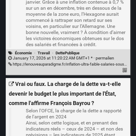
janvier. Grâce à une inflation contenue à 0,7 %
sur un an en décembre, très en dessous de la
moyenne de la zone euro, l’Hexagone aurait
commencé à rattraper son retard sur ses
voisins, en particulier sur l’Allemagne. Une
bonne nouvelle, vraiment ? À condition d’aimer
les victoires économiques obtenues sur le dos
des salariés et financées à crédit.
Économie
·
Travail
·
DettePublique
January 17, 2026 at 11:20:22 AM GMT+1 * ·
permalien
https://lenouveauparadigme.fr/inflation-ultra-faible-salaries-sous-pression-cette-competitivite-dont-il-faudrait-se-feliciter/
Vrai ou faux. La charge de la dette va-t-elle
devenir le budget le plus important de l'État,
comme l'affirme François Bayrou ?
Selon l'OFCE, la charge de la dette a rapporté
de l'argent en 2024
Ainsi, selon cette logique, et en prenant des
indicateurs réels – ceux de 2024 – et non des
prévisions – les indicateurs de 2025 étant