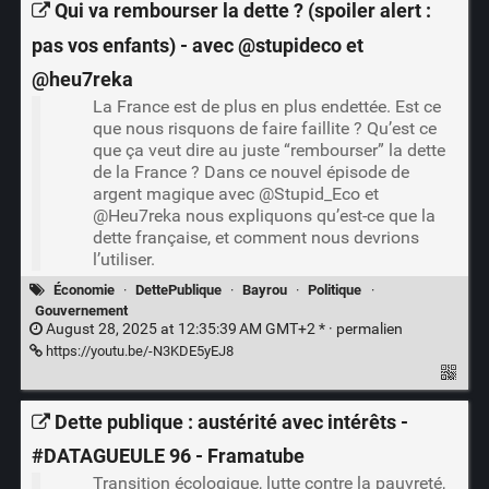
Qui va rembourser la dette ? (spoiler alert :
pas vos enfants) - avec ‪@stupideco‬ et
‪@heu7reka‬
La France est de plus en plus endettée. Est ce
que nous risquons de faire faillite ? Qu’est ce
que ça veut dire au juste “rembourser” la dette
de la France ? Dans ce nouvel épisode de
argent magique avec @Stupid_Eco et
@Heu7reka nous expliquons qu’est-ce que la
dette française, et comment nous devrions
l’utiliser.
Économie
·
DettePublique
·
Bayrou
·
Politique
·
Gouvernement
August 28, 2025 at 12:35:39 AM GMT+2 * ·
permalien
https://youtu.be/-N3KDE5yEJ8
Dette publique : austérité avec intérêts -
#DATAGUEULE 96 - Framatube
Transition écologique, lutte contre la pauvreté,