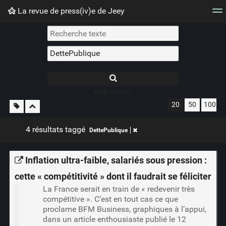
La revue de press(iv)e de Jeey
Nuage de tags
Mur d'images
Quotidien
Flux RS
1618
shaares
20
50
100
4 résultats taggé
DettePublique
Inflation ultra-faible, salariés sous pression :
cette « compétitivité » dont il faudrait se féliciter
La France serait en train de « redevenir très
compétitive ». C’est en tout cas ce que
proclame BFM Business, graphiques à l’appui,
dans un article enthousiaste publié le 12