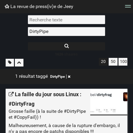
La revue de press(iv)e de Jeey
Nuage de tags
Mur d'images
Quotidien
Flux RS
1626
shaares
20
50
100
1 résultat taggé
DirtyPipe
La faille du jour sous Linux :
#DirtyFrag
Grosse faille (à la suite de
#DirtyPipe
et
#CopyFail)
) !
Malheureusement, à cause de la rupture d'embargo, il
n'y a pas encore de patchs disponibles !!!