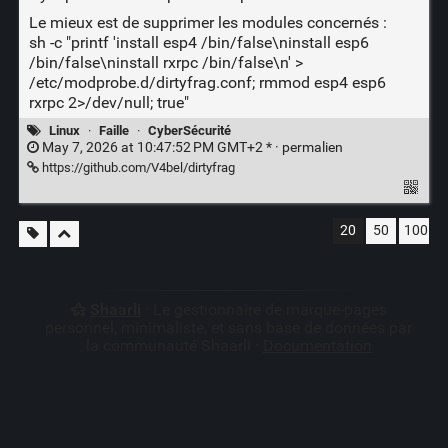
Le mieux est de supprimer les modules concernés :
sh -c "printf 'install esp4 /bin/false\ninstall esp6
/bin/false\ninstall rxrpc /bin/false\n' >
/etc/modprobe.d/dirtyfrag.conf; rmmod esp4 esp6
rxrpc 2>/dev/null; true"
Linux
·
Faille
·
CyberSécurité
May 7, 2026 at 10:47:52 PM GMT+2 * ·
permalien
https://github.com/V4bel/dirtyfrag
20
50
100
Shaarli
· Le gestionnaire de marque-pages
personnel, minimaliste, et sans base de données par
la communauté Shaarli ·
Documentation