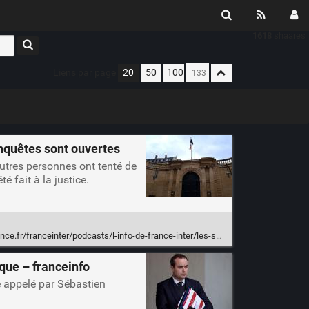
1618
shaares
Liens par page
20
50
100
enquêtes sont ouvertes
autres personnes ont tenté de
é fait à la justice.
fo-de-france-inter/les-services-du-premier-ministre-secoues-par-deux-suicides-recents-et-deux-tentatives-des-enquetes-sont-ouvertes-3572702
ique – franceinfo
é appelé par Sébastien