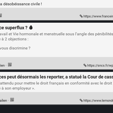
a désobéissance civile !
https://www.franceinfo.fr/decouverte/1er-
e superflux ? 🩸
avail et Vie hormonale et menstruelle sous l'angle des pénibilités 
e à 2 objections :
vous discrimine ?
lien
·
https://sncs.fr/
s peut désormais les reporter, a statué la Cour de cas
ait attendu pour mettre le droit français en conformité avec le dr
rié à son employeur ».
alien
·
https://www.lemonde.fr/economie/article/202