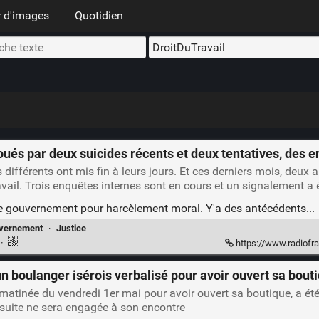
 d'images
Quotidien
ués par deux suicides récents et deux tentatives, des 
différents ont mis fin à leurs jours. Et ces derniers mois, deux 
avail. Trois enquêtes internes sont en cours et un signalement a ét
tre gouvernement pour harcèlement moral. Y'a des antécédents...
vernement
·
Justice
n
·
https://www.radiofrance.fr/franceinter/podcasts/l-in
n boulanger isérois verbalisé pour avoir ouvert sa bout
 matinée du vendredi 1er mai pour avoir ouvert sa boutique, a ét
suite ne sera engagée à son encontre