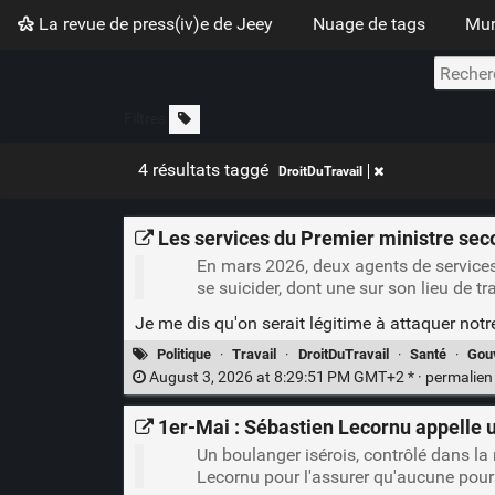
La revue de press(iv)e de Jeey
Nuage de tags
Mur
Filtres
4 résultats taggé
DroitDuTravail
Les services du Premier ministre seco
En mars 2026, deux agents de services 
se suicider, dont une sur son lieu de tr
Je me dis qu'on serait légitime à attaquer no
Politique
·
Travail
·
DroitDuTravail
·
Santé
·
Gou
August 3, 2026 at 8:29:51 PM GMT+2 * ·
permalie
1er-Mai : Sébastien Lecornu appelle u
Un boulanger isérois, contrôlé dans la
Lecornu pour l'assurer qu'aucune pour