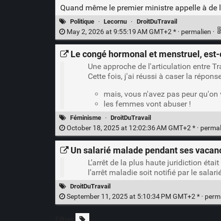
Quand même le premier ministre appelle à de l
Politique
·
Lecornu
·
DroitDuTravail
May 2, 2026 at 9:55:19 AM GMT+2 * ·
permalien
·
Le congé hormonal et menstruel, est-c
Une approche de l'articulation entre Tr
Cette fois, j'ai réussi à caser la répons
mais, vous n'avez pas peur qu'on 
les femmes vont abuser !
Féminisme
·
DroitDuTravail
October 18, 2025 at 12:02:36 AM GMT+2 * ·
perma
Un salarié malade pendant ses vacance
L’arrêt de la plus haute juridiction ét
l’arrêt maladie soit notifié par le sala
DroitDuTravail
September 11, 2025 at 5:10:34 PM GMT+2 * ·
perm
Filtres