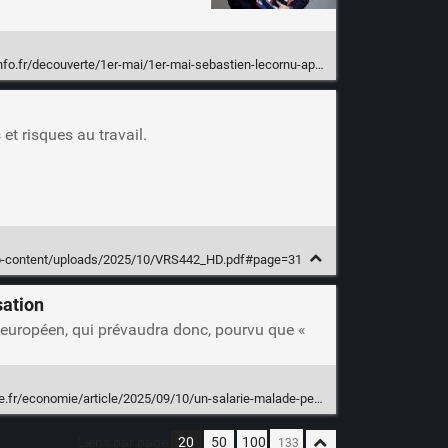
mai/1er-mai-sebastien-lecornu-appelle-un-boulanger-iserois-verbalise-pour-avoir-ouvert-sa-boutique_7976729.html
et risques au travail.
wp-content/uploads/2025/10/VRS442_HD.pdf#page=31
sation
oit européen, qui prévaudra donc, pourvu que «
5/09/10/un-salarie-malade-pendant-ses-conges-payes-peut-les-reporter-a-statue-la-cour-de-cassation_6640319_3234.html
Liens par page
20
50
100