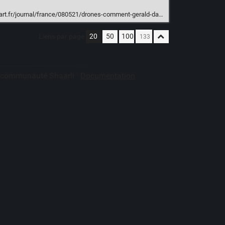
nal/france/080521/drones-comment-gerald-darmanin-voulu-echapper-toute-sanction
Liens par page
20
50
100
a communauté Shaarli ·
Documentation