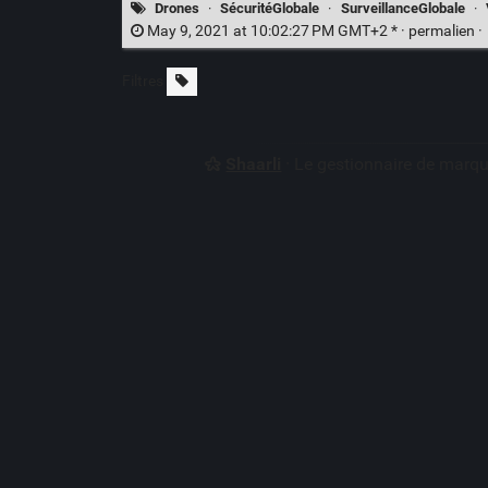
Drones
·
SécuritéGlobale
·
SurveillanceGlobale
·
May 9, 2021 at 10:02:27 PM GMT+2 * ·
permalien
·
Filtres
Shaarli
· Le gestionnaire de marq