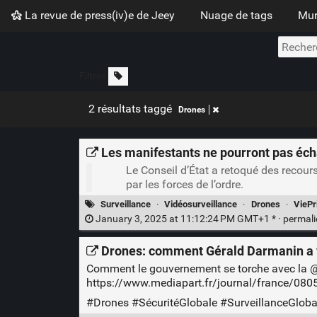
La revue de press(iv)e de Jeey
Nuage de tags
Mur
Filtres
2 résultats taggé
Drones
Les manifestants ne pourront pas éch
Le Conseil d’État a retoqué des recours
par les forces de l’ordre.
Surveillance
·
Vidéosurveillance
·
Drones
·
ViePr
January 3, 2025 at 11:12:24 PM GMT+1 * ·
permal
Drones: comment Gérald Darmanin a v
Comment le gouvernement se torche avec la 
https://www.mediapart.fr/journal/france/080
#Drones
#SécuritéGlobale
#SurveillanceGloba