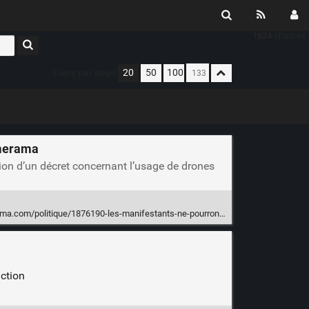
1624
shaares
Liens par page
20
50
100
umerama
ation d’un décret concernant l’usage de drones
876190-les-manifestants-ne-pourront-pas-echapper-a-la-surveillance-par-les-drones-de-la-police.html
ction