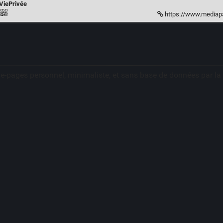
ViePrivée
https://www.mediapart.fr/jour
ue-pages personnel, minimaliste, et sans base de données par l