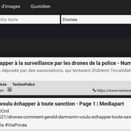
 d'images
Quotidien
apper à la surveillance par les drones de la police - N
 déposés par des associations, qui tentaient d’obtenir l’invalid
ivée
·
TechnoPolice
ien
·
https://www.numerama.com/politique/1
oulu échapper à toute sanction - Page 1 | Mediapart
@Cnil
521/drones-comment-gerald-darmanin-voulu-echapper-toute-san
le
#ViePrivée