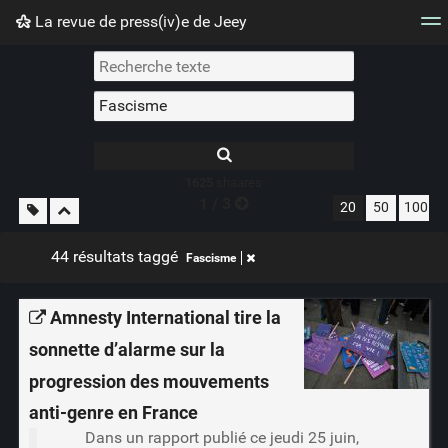
La revue de press(iv)e de Jeey
Nuage de tags
Mur d'images
Quotidien
Flux RS
1625
shaares
1 / 3
20
50
100
44 résultats taggé
Fascisme
Amnesty International tire la
sonnette d’alarme sur la
progression des mouvements
anti-genre en France
Dans un rapport publié ce jeudi 25 juin,