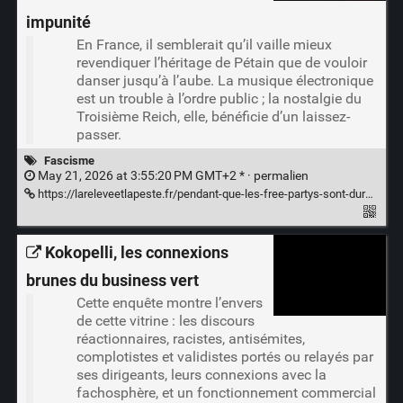
impunité
En France, il semblerait qu’il vaille mieux
revendiquer l’héritage de Pétain que de vouloir
danser jusqu’à l’aube. La musique électronique
est un trouble à l’ordre public ; la nostalgie du
Troisième Reich, elle, bénéficie d’un laissez-
passer.
Fascisme
May 21, 2026 at 3:55:20 PM GMT+2 * ·
permalien
https://lareleveetlapeste.fr/pendant-que-les-free-partys-sont-durement-reprimees-les-neonazis-festoient-en-toute-impunite/
Kokopelli, les connexions
brunes du business vert
Cette enquête montre l’envers
de cette vitrine : les discours
réactionnaires, racistes, antisémites,
complotistes et validistes portés ou relayés par
ses dirigeants, leurs connexions avec la
fachosphère, et un fonctionnement commercial