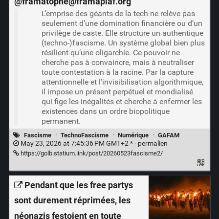
@framatophe@framapiaf.org
L’emprise des géants de la tech ne relève pas
seulement d’une domination financière ou d’un
privilège de caste. Elle structure un authentique
(techno-)fascisme. Un système global bien plus
résilient qu’une oligarchie. Ce pouvoir ne
cherche pas à convaincre, mais à neutraliser
toute contestation à la racine. Par la capture
attentionnelle et l’invisibilisation algorithmique,
il impose un présent perpétuel et mondialisé
qui fige les inégalités et cherche à enfermer les
existences dans un ordre biopolitique
permanent.
Fascisme
·
TechnoFascisme
·
Numérique
·
GAFAM
May 23, 2026 at 7:45:36 PM GMT+2 * ·
permalien
https://golb.statium.link/post/20260523fascisme2/
Pendant que les free partys
sont durement réprimées, les
néonazis festoient en toute