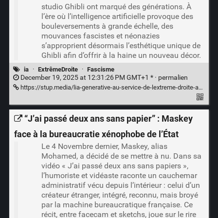
studio Ghibli ont marqué des générations. À
l’ère où l’intelligence artificielle provoque des
bouleversements à grande échelle, des
mouvances fascistes et néonazies
s’approprient désormais l’esthétique unique de
Ghibli afin d’offrir à la haine un nouveau décor.
ia
·
ExtrêmeDroite
·
Fascisme
December 19, 2025 at 12:31:26 PM GMT+1 * ·
permalien
https://stup.media/lia-generative-au-service-de-lextreme-droite-anatomie-du-ghibli-effect/
“J’ai passé deux ans sans papier” : Maskey
face à la bureaucratie xénophobe de l’État
Le 4 Novembre dernier, Maskey, alias
Mohamed, a décidé de se mettre à nu. Dans sa
vidéo « J’ai passé deux ans sans papiers »,
l’humoriste et vidéaste raconte un cauchemar
administratif vécu depuis l’intérieur : celui d’un
créateur étranger, intégré, reconnu, mais broyé
par la machine bureaucratique française. Ce
récit, entre facecam et sketchs, joue sur le rire