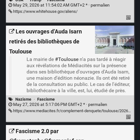
May 29, 2026 at 11:54:02 AM GMT+2 * ·
permalien
https://www.whitehouse.gov/aliens/
Les ouvrages d’Auda Isarn
retirés des bibliothèques de
Toulouse
La mairie de
#Toulouse
n'a pas tardé à réagir
aux révélations de Médiacités sur la présence
dans ses bibliothèque d'ouvrages d'Auda Isarn,
une maison d'édition néonazie. Ils ont été retiré
de la consultation au public. Le cas de l'éditeur,
bibliothécaire à la ville, est, lui, étudié de près.
Nazisme
·
Fascisme
May 27, 2026 at 5:17:06 PM GMT+2 * ·
permalien
https://www.mediacites.fr/complement-denquete/toulouse/2026/05/25/les-ouvrages-dauda-isarn-retires-des-bibliotheques-de-toulouse/
Fascisme 2.0 par