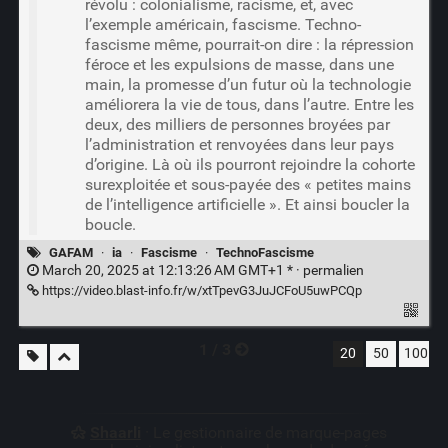
révolu : colonialisme, racisme, et, avec
l’exemple américain, fascisme. Techno-
fascisme même, pourrait-on dire : la répression
féroce et les expulsions de masse, dans une
main, la promesse d’un futur où la technologie
améliorera la vie de tous, dans l’autre. Entre les
deux, des milliers de personnes broyées par
l’administration et renvoyées dans leur pays
d’origine. Là où ils pourront rejoindre la cohorte
surexploitée et sous-payée des « petites mains
de l’intelligence artificielle ». Et ainsi boucler la
boucle.
GAFAM
·
ia
·
Fascisme
·
TechnoFascisme
March 20, 2025 at 12:13:26 AM GMT+1 * ·
permalien
https://video.blast-info.fr/w/xtTpevG3JuJCFoU5uwPCQp
1 / 3
20
50
100
Shaarli
· Le gestionnaire de marque-pages