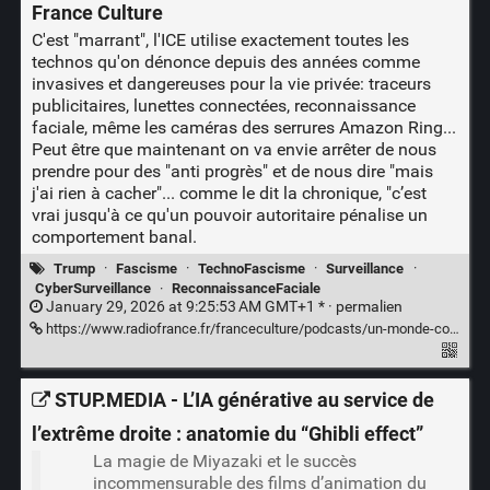
France Culture
C'est "marrant", l'ICE utilise exactement toutes les
technos qu'on dénonce depuis des années comme
invasives et dangereuses pour la vie privée: traceurs
publicitaires, lunettes connectées, reconnaissance
faciale, même les caméras des serrures Amazon Ring...
Peut être que maintenant on va envie arrêter de nous
prendre pour des "anti progrès" et de nous dire "mais
j'ai rien à cacher"... comme le dit la chronique, "c’est
vrai jusqu'à ce qu'un pouvoir autoritaire pénalise un
comportement banal.
Trump
·
Fascisme
·
TechnoFascisme
·
Surveillance
·
CyberSurveillance
·
ReconnaissanceFaciale
January 29, 2026 at 9:25:53 AM GMT+1 * ·
permalien
https://www.radiofrance.fr/franceculture/podcasts/un-monde-connecte/l-ice-ou-l-arsenal-technologique-en-action-6817567
STUP.MEDIA - L’IA générative au service de
l’extrême droite : anatomie du “Ghibli effect”
La magie de Miyazaki et le succès
incommensurable des films d’animation du