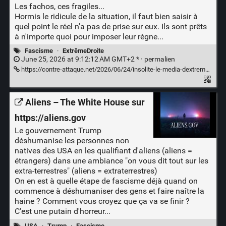
Les fachos, ces fragiles...
Hormis le ridicule de la situation, il faut bien saisir à
quel point le réel n'a pas de prise sur eux. Ils sont prêts
à n'importe quoi pour imposer leur règne...
Fascisme
·
ExtrêmeDroite
June 25, 2026 at 9:12:12 AM GMT+2 * ·
permalien
https://contre-attaque.net/2026/06/24/insolite-le-media-dextreme-droite-frontieres-a-peur-dun-pistolet-a-eau/
Aliens – The White House sur
https://aliens.gov
Le gouvernement Trump
déshumanise les personnes non
natives des USA en les qualifiant d'aliens (aliens =
étrangers) dans une ambiance "on vous dit tout sur les
extra-terrestres" (aliens = extraterrestres)
On en est à quelle étape de fascisme déjà quand on
commence à déshumaniser des gens et faire naître la
haine ? Comment vous croyez que ça va se finir ?
C'est une putain d'horreur...
USA
·
Trump
·
Fascisme