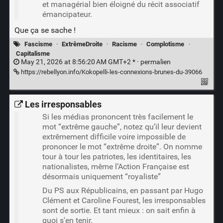
et managérial bien éloigné du récit associatif
émancipateur.
Que ça se sache !
Fascisme
·
ExtrêmeDroite
·
Racisme
·
Complotisme
·
Capitalisme
May 21, 2026 at 8:56:20 AM GMT+2 * ·
permalien
https://rebellyon.info/Kokopelli-les-connexions-brunes-du-39066
Les irresponsables
Si les médias prononcent très facilement le
mot “extrême gauche”, notez qu’il leur devient
extrêmement difficile voire impossible de
prononcer le mot “extrême droite”. On nomme
tour à tour les patriotes, les identitaires, les
nationalistes, même l’Action Française est
désormais uniquement “royaliste”
Du PS aux Républicains, en passant par Hugo
Clément et Caroline Fourest, les irresponsables
sont de sortie. Et tant mieux : on sait enfin à
quoi s'en tenir.