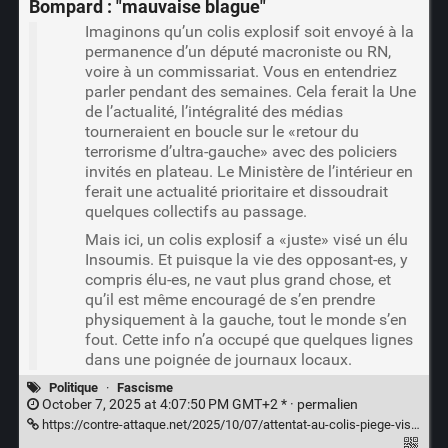
Bompard : "mauvaise blague"
Imaginons qu’un colis explosif soit envoyé à la
permanence d’un député macroniste ou RN,
voire à un commissariat. Vous en entendriez
parler pendant des semaines. Cela ferait la Une
de l’actualité, l’intégralité des médias
tourneraient en boucle sur le «retour du
terrorisme d’ultra-gauche» avec des policiers
invités en plateau. Le Ministère de l’intérieur en
ferait une actualité prioritaire et dissoudrait
quelques collectifs au passage.
Mais ici, un colis explosif a «juste» visé un élu
Insoumis. Et puisque la vie des opposant-es, y
compris élu-es, ne vaut plus grand chose, et
qu’il est même encouragé de s’en prendre
physiquement à la gauche, tout le monde s’en
fout. Cette info n’a occupé que quelques lignes
dans une poignée de journaux locaux.
Politique
·
Fascisme
October 7, 2025 at 4:07:50 PM GMT+2 * ·
permalien
https://contre-attaque.net/2025/10/07/attentat-au-colis-piege-visant-manuel-bompard-les-medias-minimisent-les-autorites-parlent-de-mauvaise-blague/