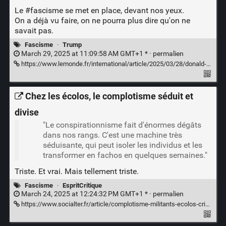
Le
#fascisme
se met en place, devant nos yeux.
On a déjà vu faire, on ne pourra plus dire qu'on ne
savait pas.
Fascisme
·
Trump
March 29, 2025 at 11:09:58 AM GMT+1 * ·
permalien
https://www.lemonde.fr/international/article/2025/03/28/donald-trump-veut-prendre-le-controle-d-institutions-culturelles-pour-restaurer-la-verite-dans-l-histoire-americaine_6587248_3210.html
Chez les écolos, le complotisme séduit et
divise
"Le conspirationnisme fait d'énormes dégâts
dans nos rangs. C'est une machine très
séduisante, qui peut isoler les individus et les
transformer en fachos en quelques semaines."
Triste. Et vrai. Mais tellement triste.
Fascisme
·
EspritCritique
March 24, 2025 at 12:24:32 PM GMT+1 * ·
permalien
https://www.socialter.fr/article/complotisme-militants-ecolos-crise-covid-naturopathie-conflits