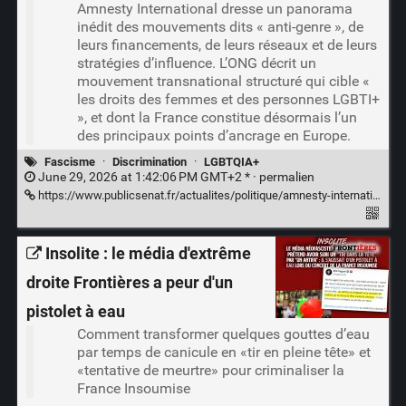
Amnesty International dresse un panorama
inédit des mouvements dits « anti-genre », de
leurs financements, de leurs réseaux et de leurs
stratégies d’influence. L’ONG décrit un
mouvement transnational structuré qui cible «
les droits des femmes et des personnes LGBTI+
», et dont la France constitue désormais l’un
des principaux points d’ancrage en Europe.
Fascisme
·
Discrimination
·
LGBTQIA+
June 29, 2026 at 1:42:06 PM GMT+2 * ·
permalien
https://www.publicsenat.fr/actualites/politique/amnesty-international-tire-la-sonnette-dalarme-sur-la-progression-des-mouvements-anti-genre-en-france
Insolite : le média d'extrême
droite Frontières a peur d'un
pistolet à eau
Comment transformer quelques gouttes d’eau
par temps de canicule en «tir en pleine tête» et
«tentative de meurtre» pour criminaliser la
France Insoumise