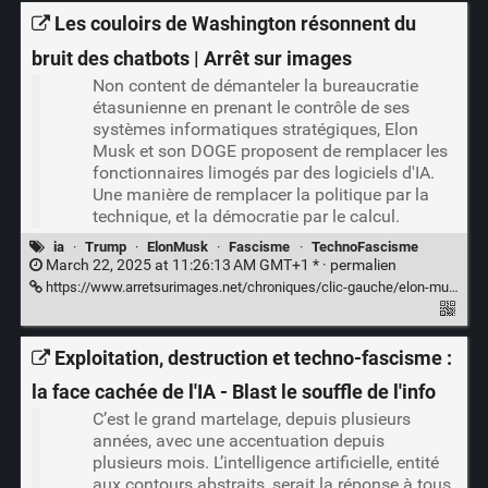
Les couloirs de Washington résonnent du
bruit des chatbots | Arrêt sur images
Non content de démanteler la bureaucratie
étasunienne en prenant le contrôle de ses
systèmes informatiques stratégiques, Elon
Musk et son DOGE proposent de remplacer les
fonctionnaires limogés par des logiciels d'IA.
Une manière de remplacer la politique par la
technique, et la démocratie par le calcul.
ia
·
Trump
·
ElonMusk
·
Fascisme
·
TechnoFascisme
March 22, 2025 at 11:26:13 AM GMT+1 * ·
permalien
https://www.arretsurimages.net/chroniques/clic-gauche/elon-musk-et-doge-2-2-votez-grok
Exploitation, destruction et techno-fascisme :
la face cachée de l'IA - Blast le souffle de l'info
C’est le grand martelage, depuis plusieurs
années, avec une accentuation depuis
plusieurs mois. L’intelligence artificielle, entité
aux contours abstraits, serait la réponse à tous