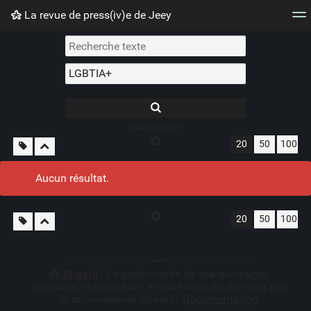
La revue de press(iv)e de Jeey
Nuage de tags
Mur d'images
Quotidien
Flux RS
1622
shaares
20
50
100
Aucun résultat.
20
50
100
Shaarli
· Le gestionnaire de marque-pages
personnel, minimaliste, et sans base de données par
la communauté Shaarli ·
Documentation