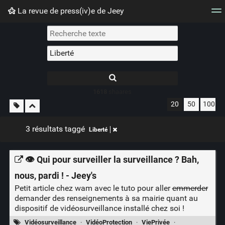
La revue de press(iv)e de Jeey
Nuage de tags
Mur d'images
Quotidien
Flux RS
1618
shaares
20
50
100
3 résultats taggé
Liberté
👁️ Qui pour surveiller la surveillance ? Bah,
nous, pardi ! - Jeey's
Petit article chez wam avec le tuto pour aller
emmerder
demander des renseignements à sa mairie quant au
dispositif de vidéosurveillance installé chez soi !
Vidéosurveillance
·
VidéoProtection
·
ViePrivée
·