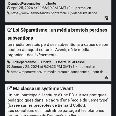
DonnéesPersonnelles
·
Liberté
April 25, 2026 at 11:38:19 AM GMT+2 * ·
permalien
https://www.jeey.net/index.php?article30/videosurveillance
Loi Séparatisme : un média brestois perd ses
subventions
un média brestois perd ses subventions à cause de son
soutien au squat culturel l’Avenir, où le média
organisait des évènements
LoiSéparatisme
·
Liberté
·
LibertéDeLaPresse
January 25, 2024 at 9:24:23 PM GMT+1 * ·
permalien
https://reporterre.net/Un-media-brestois-sanctionne-au-nom-de-la-loi-separatisme
Ma classe un système vivant
Un ami participe à l'écriture d'une BD sur ses pratiques
pédagogiques dans le cadre d'une "école du 3ème type"
(basée sur les préceptes de Bernard Collot).
Les co-auteurs et l'illustratrice partagent les planches
au fur et à mesure de l'avancée du livre