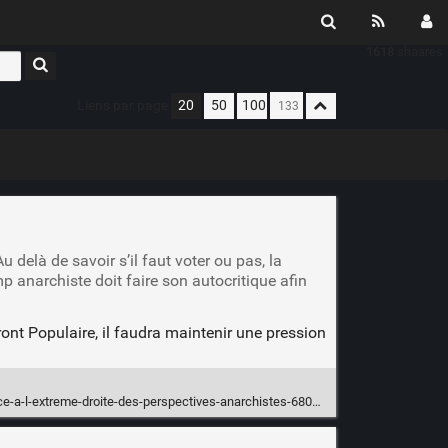
1618
shaares
Liens par page
20
50
100
u delà de savoir s’il faut voter ou pas, la
p anarchiste doit faire son autocritique afin
ont Populaire, il faudra maintenir une pression
e-a-l-extreme-droite-des-perspectives-anarchistes-6800.html