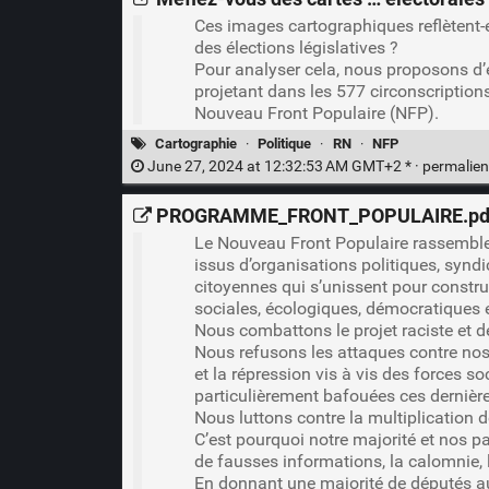
Ces images cartographiques reflètent-el
des élections législatives ?
Pour analyser cela, nous proposons d’
projetant dans les 577 circonscription
Nouveau Front Populaire (NFP).
Cartographie
·
Politique
·
RN
·
NFP
June 27, 2024 at 12:32:53 AM GMT+2 * ·
permalie
PROGRAMME_FRONT_POPULAIRE.pd
Le Nouveau Front Populaire rassemb
issus d’organisations politiques, syndi
citoyennes qui s’unissent pour constr
sociales, écologiques, démocratiques e
Nous combattons le projet raciste et de
Nous refusons les attaques contre nos
et la répression vis à vis des forces so
particulièrement bafouées ces dernièr
Nous luttons contre la multiplication 
C’est pourquoi notre majorité et nos p
de fausses informations, la calomnie, l
En donnant une majorité de députés au 