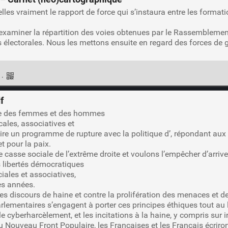
les vraiment le rapport de force qui s’instaura entre les formati
examiner la répartition des voies obtenues par le Rassemblement
s électorales. Nous les mettons ensuite en regard des forces de
n
·
f
le des femmes et des hommes
cales, associatives et
uire un programme de rupture avec la politique d’, répondant au
t pour la paix.
 casse sociale de l’extrême droite et voulons l’empêcher d’arrive
 libertés démocratiques
ciales et associatives,
es années.
des discours de haine et contre la prolifération des menaces et 
arlementaires s’engagent à porter ces principes éthiques tout au
e cyberharcèlement, et les incitations à la haine, y compris sur i
Nouveau Front Populaire, les Françaises et les Français écriront