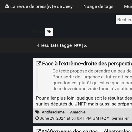
La revue de press(iv)e de Jeey
Nuage de tags
Mur
Filtres
4 résultats taggé
NFP
Face à l'extrême-droite des perspecti
Ce texte propose de prendre un peu de 
Pour sortir de l’urgence et lutter effic
question est plutôt qu’est-ce que la ba
de redevenir une vraie force révolution
Pour aller plus loin, quelque soit le résultat de
sur les députés du
#NFP
mais aussi se préparer
Antifascisme
·
Anarchie
June 29, 2024 at 5:10:41 PM GMT+2 * ·
permalien
Méfiez-vous des cartes … électorales