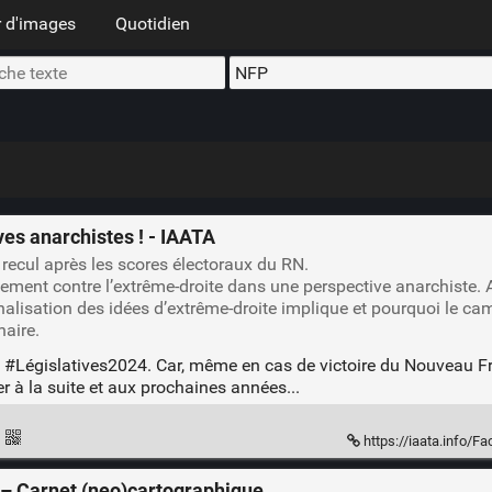
 d'images
Quotidien
ves anarchistes ! - IAATA
recul après les scores électoraux du RN.
acement contre l’extrême-droite dans une perspective anarchiste. A
nalisation des idées d’extrême-droite implique et pourquoi le cam
naire.
s
#Législatives2024
. Car, même en cas de victoire du Nouveau Fr
 à la suite et aux prochaines années...
·
https://iaata.info/Fac
 – Carnet (neo)cartographique