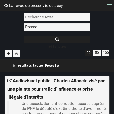
La revue de press(iv)e de Jeey
Nuage de tags
Mur d'images
Quotidien
Flux RS
1618
shaares
20
50
100
9 résultats taggé
Presse
Audiovisuel public : Charles Alloncle visé par
une plainte pour trafic d’influence et prise
illégale d’intérêts
Une association anticorruption accuse auprès
du PNF le député d’extrême droite d’avoir mené
ses travaux en posant des questions suggérées