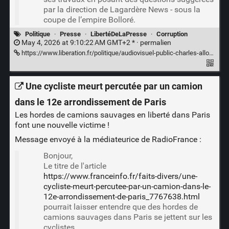
par la direction de Lagardère News - sous la
coupe de l’empire Bolloré.
Politique
·
Presse
·
LibertéDeLaPresse
·
Corruption
May 4, 2026 at 9:10:22 AM GMT+2 * ·
permalien
https://www.liberation.fr/politique/audiovisuel-public-charles-alloncle-vise-par-une-plainte-pour-trafic-dinfluence-et-prise-illegale-dinterets-20260504_ZEOUGVG6FFHRHDBRN7GFVUZVPQ/
Une cycliste meurt percutée par un camion
dans le 12e arrondissement de Paris
Les hordes de camions sauvages en liberté dans Paris
font une nouvelle victime !
Message envoyé à la
médiateurice de RadioFrance :
Bonjour,
Le titre de l'article
https://www.franceinfo.fr/faits-divers/une-
cycliste-meurt-percutee-par-un-camion-dans-le-
12e-arrondissement-de-paris_7767638.html
pourrait laisser entendre que des hordes de
camions sauvages dans Paris se jettent sur les
cyclistes.