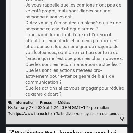
Je vous rappelle que les camions n'ont pas de
volonté propre, mais sont dirigés par une
personne à son volant.
Diriez-vous qu'un couteau a blessé ou tué une
personne en cas d'attaque armée ?
Il me paraît important d'être extrêmement
attentif à l'exactitude et au sens premier des
titres qui sont lus par une grande majorité de
vos lecteurices, contrairement au contenu de
l'article qui ne l'est que pour les plus motivé·es.
Quelles sont les recommandations actuelles ?
Quelles sont les actions menées pro-
activement pour éviter ce genre de biais de
communication ?
Quelles actions allez-vous engager pour réduire
ce genre d'écart ?
Information
·
Presse
·
Médias
January 27, 2026 at 1:24:43 PM GMT+1 * ·
permalien
https://www.franceinfo.fr/faits-divers/une-cycliste-meurt-percutee-par-un-camion-dans-le-12e-arrondissement-de-paris_7767638.html
Washington Post : le podcast personnalisé