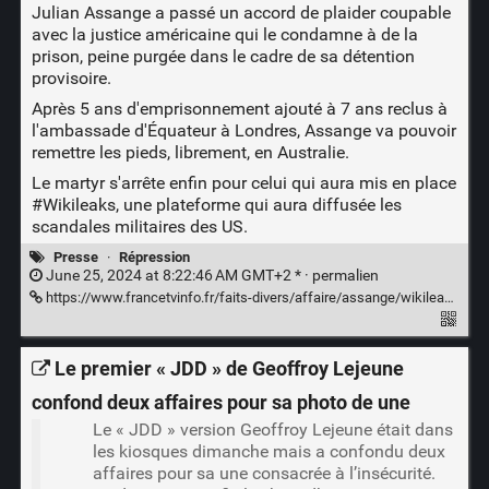
Julian Assange a passé un accord de plaider coupable
avec la justice américaine qui le condamne à de la
prison, peine purgée dans le cadre de sa détention
provisoire.
Après 5 ans d'emprisonnement ajouté à 7 ans reclus à
l'ambassade d'Équateur à Londres, Assange va pouvoir
remettre les pieds, librement, en Australie.
Le martyr s'arrête enfin pour celui qui aura mis en place
#Wikileaks
, une plateforme qui aura diffusée les
scandales militaires des US.
Presse
·
Répression
June 25, 2024 at 8:22:46 AM GMT+2 * ·
permalien
https://www.francetvinfo.fr/faits-divers/affaire/assange/wikileaks-julian-assange-est-libre-apres-avoir-conclu-un-accord-avec-la-justice-americaine_6624699.html
Le premier « JDD » de Geoffroy Lejeune
confond deux affaires pour sa photo de une
Le « JDD » version Geoffroy Lejeune était dans
les kiosques dimanche mais a confondu deux
affaires pour sa une consacrée à l’insécurité.