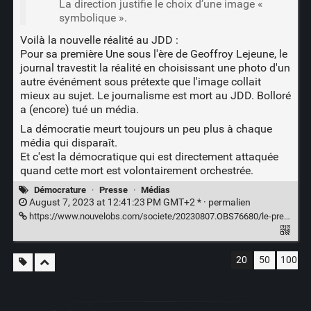
La direction justifie le choix d’une image «
symbolique ».
Voilà la nouvelle réalité au JDD :
Pour sa première Une sous l'ère de Geoffroy Lejeune, le
journal travestit la réalité en choisissant une photo d'un
autre événément sous prétexte que l'image collait
mieux au sujet. Le journalisme est mort au JDD. Bolloré
a (encore) tué un média.
La démocratie meurt toujours un peu plus à chaque
média qui disparaît.
Et c'est la démocratique qui est directement attaquée
quand cette mort est volontairement orchestrée.
Démocrature
·
Presse
·
Médias
August 7, 2023 at 12:41:23 PM GMT+2 * ·
permalien
https://www.nouvelobs.com/societe/20230807.OBS76680/le-premier-jdd-de-geoffroy-lejeune-confond-deux-affaires-pour-sa-photo-de-une.html
20
50
100