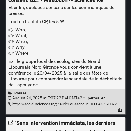
conseils su…" - Mastodon -- Sciences.Re
Et enfin, quelques conseils sur les communiqués de
presse...
Tout en haut du CP, les 5 W
👉 Who,
👉 What,
👉 When,
👉 Why,
👉 Where
Ex : le groupe local des écologistes du Grand
Libournais Nord Gironde vous convient à une
conférence le 23/04/2025 à la salle des fêtes de
Libourne pour comprendre le scandale de la déchetterie
de Lapouyade.
Presse
August 24, 2025 at 7:07:22 PM GMT+2 * ·
permalien
https://social.sciences.re/@AudeCaussarieu/115084769708721590
"Sans intervention immédiate, les derniers