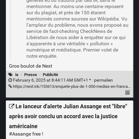
générés et/ou traduits par des IA, sans le
mentionner. Au moins une centaine reposent
sur du plagiat, et près de 150 étaient
mentionnés comme sources sur Wikipédia. Vu
l'ampleur du problème, nous avons proposé au
service de fact-checking CheckNews de
Libération de nous aider à enquêter sur ce qui
s'apparente à une véritable « pollution »
numérique et médiatique. Premier volet de
notre enquête.
Gros boulot de Next
ia
·
Presse
·
Publicité
February 6, 2025 at 8:44:11 AM GMT+1 * ·
permalien
https://next.ink/153613/enquete-plus-de-1-000-medias-en-francais-generes-par-ia-polluent-le-web-et-google/
Le lanceur d'alerte Julian Assange est "libre"
après avoir conclu un accord avec la justice
américaine
#Assange
free !