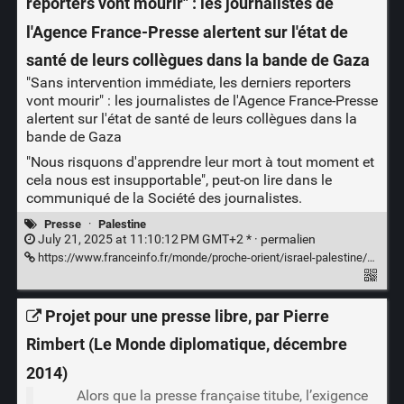
reporters vont mourir" : les journalistes de
l'Agence France-Presse alertent sur l'état de
santé de leurs collègues dans la bande de Gaza
"Sans intervention immédiate, les derniers reporters
vont mourir" : les journalistes de l'Agence France-Presse
alertent sur l'état de santé de leurs collègues dans la
bande de Gaza
"Nous risquons d'apprendre leur mort à tout moment et
cela nous est insupportable", peut-on lire dans le
communiqué de la Société des journalistes.
Presse
·
Palestine
July 21, 2025 at 11:10:12 PM GMT+2 * ·
permalien
https://www.franceinfo.fr/monde/proche-orient/israel-palestine/sans-intervention-immediate-les-derniers-reporters-vont-mourir-les-journalistes-de-l-agence-france-presse-alertent-sur-l-etat-de-sante-de-leurs-collegues-dans-la-bande-de-gaza_7390948.html
Projet pour une presse libre, par Pierre
Rimbert (Le Monde diplomatique, décembre
2014)
Alors que la presse française titube, l’exigence