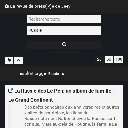
La revue de press(iv)e de Jeey
Nuage de tags
Mur d'images
Quotidien
Flux RS
1618
shaares
20
50
100
1 résultat taggé
Russie
La Russie des Le Pen: un album de famille |
Le Grand Continent
Des prêts bancaires aux anniversaires et autres
visites de courtoisie, les liens du
Rassemblement National avec la Russie sont
connus. Mais au-delà de Poutine, la famille Le