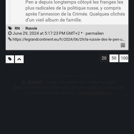
Pen a depuis longtemps côtoyé les franges les
plus radicales de la politique russe, y compris
après l’annexion de la Crimée. Quelques clichés
d’un vieil album de famille.
RN
·
Russie
June 29, 2024 at 5:17:23 PM GMT+2 * ·
permalien
https://legrandcontinent.eu/fr/2024/06/29/la-russie-des-le-pen-un-album-de-famille/
20
50
100
Shaarli
· Le gestionnaire de marque-pages
personnel, minimaliste, et sans base de données par
la communauté Shaarli ·
Documentation