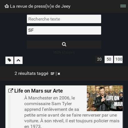
La revue de press(iv)e de Jeey
Nuage de tags
Mur d'images
Quotidien
Flux RS
1626
shaares
20
50
100
2 résultats taggé
SF
Life on Mars sur Arte
À Manchester en 2006, le
commissaire Sam Tyler
apprend l'enlèvement de sa
petite amie avant de se faire renverser par une
voiture. À son réveil, il est toujours policier mais
en 1973.