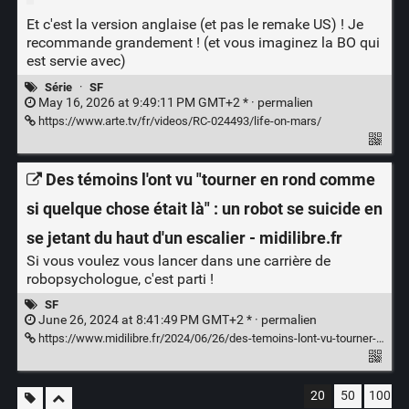
Et c'est la version anglaise (et pas le remake US) ! Je
recommande grandement ! (et vous imaginez la BO qui
est servie avec)
Série
·
SF
May 16, 2026 at 9:49:11 PM GMT+2 * ·
permalien
https://www.arte.tv/fr/videos/RC-024493/life-on-mars/
Des témoins l'ont vu "tourner en rond comme
si quelque chose était là" : un robot se suicide en
se jetant du haut d'un escalier - midilibre.fr
Si vous voulez vous lancer dans une carrière de
robopsychologue, c'est parti !
SF
June 26, 2024 at 8:41:49 PM GMT+2 * ·
permalien
https://www.midilibre.fr/2024/06/26/des-temoins-lont-vu-tourner-en-rond-comme-si-quelque-chose-etait-la-un-robot-se-suicide-en-se-jetant-du-haut-dun-escalier-12042729.php
20
50
100