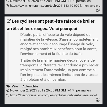
November 14, 2025 at 3:25:10 PM GMT+1 * ·
permalien
https://www.numerama.com/tech/2041833-10-000-km-en-velo-electrique-a-paris-une-experte-donne-son-avis-sur-mon-vae.html
Les cyclistes ont peut-être raison de brûler
arrêts et feux rouges. Voici pourquoi
D’autre part, l’efficacité du vélo dépend du
maintien de la vitesse. S’arrêter complètement,
encore et encore, décourage l’usage du vélo,
malgré ses nombreux bénéfices pour la santé,
l’environnement et la fluidité du trafic.
Traiter de la même manière deux moyens de
transport si différents revient donc à privilégier
implicitement l’automobile, un peu comme si
l’on imposait les mêmes limitations de vitesse
à un piéton et à un camion.
Vélo
·
Automobile
November 2, 2025 at 12:26:35 PM GMT+1 * ·
permalien
https://theconversation.com/les-cyclistes-ont-peut-etre-raison-de-bruler-arrets-et-feux-rouges-voici-pourquoi-265049