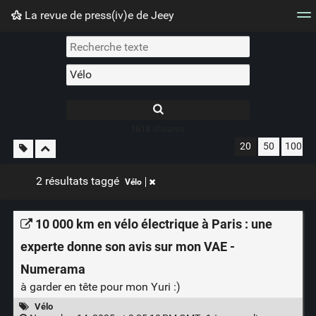
La revue de press(iv)e de Jeey
Nuage de tags
Mur d'images
Quotidien
Flux RS
1618
shaares
20
50
100
2 résultats taggé
Vélo
10 000 km en vélo électrique à Paris : une
experte donne son avis sur mon VAE -
Numerama
à garder en tête pour mon Yuri :)
Vélo