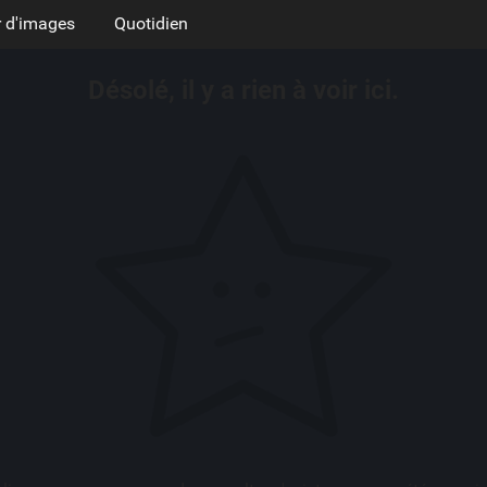
 d'images
Quotidien
Désolé, il y a rien à voir ici.