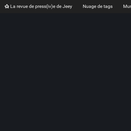
La revue de press(iv)e de Jeey
Nuage de tags
Mur