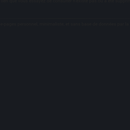
 lien que vous essayez de consulter n'existe pas ou a été suppri
ue-pages personnel, minimaliste, et sans base de données par l