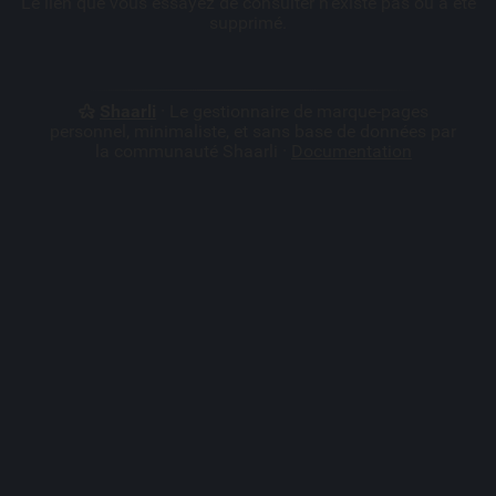
Le lien que vous essayez de consulter n'existe pas ou a été
supprimé.
Shaarli
· Le gestionnaire de marque-pages
personnel, minimaliste, et sans base de données par
la communauté Shaarli ·
Documentation