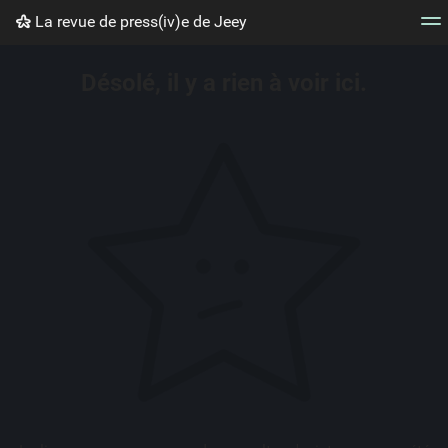
La revue de press(iv)e de Jeey
Nuage de tags
Mur d'images
Quotidien
Flux RS
Désolé, il y a rien à voir ici.