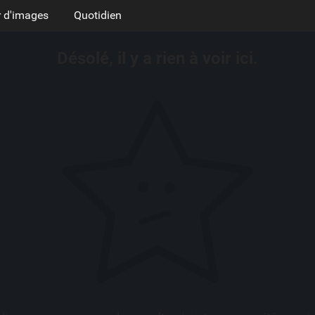
 d'images
Quotidien
Désolé, il y a rien à voir ici.