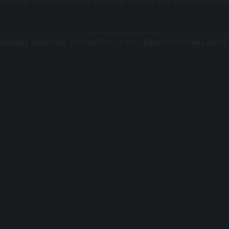
 lien que vous essayez de consulter n'existe pas ou a été suppri
ue-pages personnel, minimaliste, et sans base de données par l