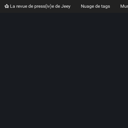
La revue de press(iv)e de Jeey
Nuage de tags
Mur