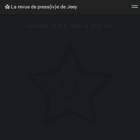
La revue de press(iv)e de Jeey
Nuage de tags
Mur d'images
Quotidien
Flux RS
Désolé, il y a rien à voir ici.