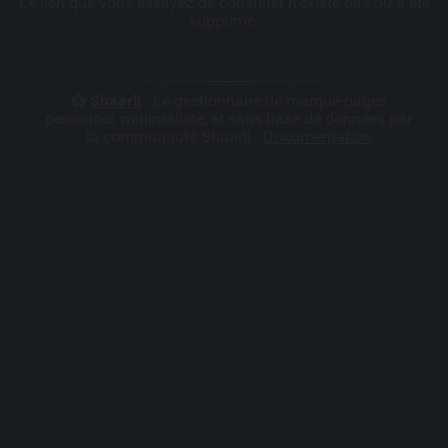
Le lien que vous essayez de consulter n'existe pas ou a été
supprimé.
Shaarli
· Le gestionnaire de marque-pages
personnel, minimaliste, et sans base de données par
la communauté Shaarli ·
Documentation