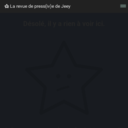
La revue de press(iv)e de Jeey
Nuage de tags
Mur d'images
Quotidien
Flux RS
Désolé, il y a rien à voir ici.