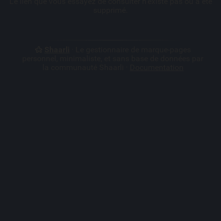
Le lien que vous essayez de consulter n'existe pas ou a été
supprimé.
Shaarli
· Le gestionnaire de marque-pages
personnel, minimaliste, et sans base de données par
la communauté Shaarli ·
Documentation