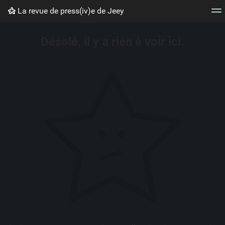
La revue de press(iv)e de Jeey
Nuage de tags
Mur d'images
Quotidien
Flux RS
Désolé, il y a rien à voir ici.