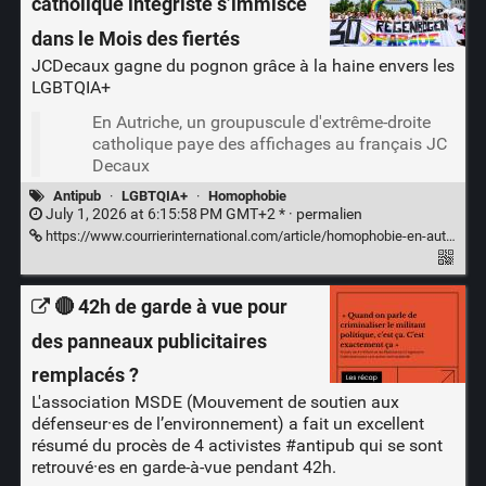
catholique intégriste s’immisce
dans le Mois des fiertés
JCDecaux gagne du pognon grâce à la haine envers les
LGBTQIA+
En Autriche, un groupuscule d'extrême-droite
catholique paye des affichages au français JC
Decaux
Antipub
·
LGBTQIA+
·
Homophobie
July 1, 2026 at 6:15:58 PM GMT+2 * ·
permalien
https://www.courrierinternational.com/article/homophobie-en-autriche-une-association-catholique-integriste-s-immisce-dans-le-mois-des-fiertes_245894
🔴 42h de garde à vue pour
des panneaux publicitaires
remplacés ?
L'association MSDE (Mouvement de soutien aux
défenseur·es de l’environnement) a fait un excellent
résumé du procès de 4 activistes
#antipub
qui se sont
retrouvé·es en garde-à-vue pendant 42h.