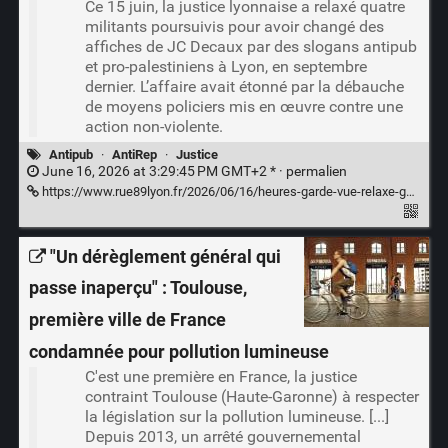
Ce 15 juin, la justice lyonnaise a relaxé quatre
militants poursuivis pour avoir changé des
affiches de JC Decaux par des slogans antipub
et pro-palestiniens à Lyon, en septembre
dernier. L’affaire avait étonné par la débauche
de moyens policiers mis en œuvre contre une
action non-violente.
Antipub
·
AntiRep
·
Justice
June 16, 2026 at 3:29:45 PM GMT+2 * ·
permalien
https://www.rue89lyon.fr/2026/06/16/heures-garde-vue-relaxe-generale-pour-militants-anti-pub-lyon/
"Un dérèglement général qui
passe inaperçu" : Toulouse,
première ville de France
condamnée pour pollution lumineuse
C'est une première en France, la justice
contraint Toulouse (Haute-Garonne) à respecter
la législation sur la pollution lumineuse. [...]
Depuis 2013, un arrêté gouvernemental