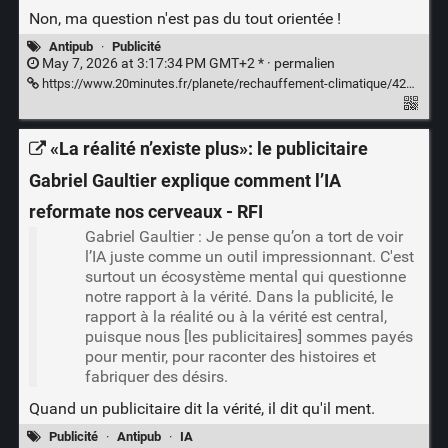
Non, ma question n'est pas du tout orientée !
Antipub
·
Publicité
May 7, 2026 at 3:17:34 PM GMT+2 * ·
permalien
https://www.20minutes.fr/planete/rechauffement-climatique/4221919-20260505-viande-energies-fossiles-faut-interdire-publicites-pro-rechauffement-climatique-comme-amsterdam
«La réalité n’existe plus»: le publicitaire
Gabriel Gaultier explique comment l’IA
reformate nos cerveaux - RFI
Gabriel Gaultier : Je pense qu’on a tort de voir
l’IA juste comme un outil impressionnant. C'est
surtout un écosystème mental qui questionne
notre rapport à la vérité. Dans la publicité, le
rapport à la réalité ou à la vérité est central,
puisque nous [les publicitaires] sommes payés
pour mentir, pour raconter des histoires et
fabriquer des désirs.
Quand un publicitaire dit la vérité, il dit qu'il ment.
Publicité
·
Antipub
·
IA