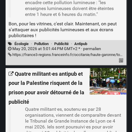
encadre cette pollution lumineuse : "les
enseignes lumineuses doivent être éteintes
entre 1 heure et 6 heures du matin."
Bon, pour les vitrines, c'est clair. Maintenant, on peut
s'attaquer aux publicités lumineuses et aux écrans
publicitaires !
Écologie
·
Pollution
·
Publicité
·
Antipub
May 20, 2026 at 5:01:44 PM GMT+2 * ·
permalien
https://france3-regions.franceinfo.fr/occitanie/haute-garonne/toulouse/un-dereglement-general-qui-passe-inapercu-toulouse-premiere-ville-de-france-condamnee-pour-pollution-lumineuse-3353938.html
Quatre militant·es antipub et
pour la Palestine risquent de la
prison pour avoir détourné de la
publicité
Quatre militant·es, soutenu·es par 28
organisations, viennent de comparaître devant
le Tribunal de Grande Instance de Lyon ce 4
mai 2026. Iels sont poursuivi·es pour avoir