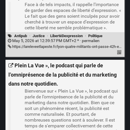
Face à de tels impacts, il rappelle l’importance
de garder des espaces de liberté d’expression. «
Le fait que des gens soient inculpés pour avoir
cherché à trouver un espace d’expression de
cette liberté me semble problématique ».
Antipub
·
Justice
·
LibertéDexpression
·
Politique
May 5, 2026 at 12:39:57 PM GMT+2 * ·
permalien
https://lareleveetlapeste.fr/lyon-quatre-militants-ont-passe-42h-en-garde-a-vue-pour-avoir-denonce-le-genocide-de-gaza-sur-des-panneaux-publicitaires/
Plein La Vue », le podcast qui parle de
l’omniprésence de la publicité et du marketing
dans notre quotidien.
Bienvenue sur « Plein La Vue », le podcast qui
parle de l’omniprésence de la publicité et du
marketing dans notre quotidien. Bien que ce
soit un phénomène récent, la publicité est
comme naturalisée. Et pourtant, de
nombreuses questions sont à soulever. Il est
temps de s'emparer collectivement de cette