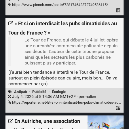
https://www.picnob.com/post/6728174642372749536115/
« Et si on interdisait les pubs climaticides au
Tour de France ? »
Le Tour de France, qui débute le 4 juillet, opère
une surenchère commerciale polluante depuis
ses débuts. L’auteur de cette tribune propose
ainsi que les secteurs les plus carbonés ne
puissent plus y participer.
(j'aurai bien tendance à interdire le Tour de France,
surtout en plein épisode caniculaire, mais bon... On va
commencer par ça)
Antipub
·
Publicité
·
Écologie
July 4, 2026 at 8:14:06 AM GMT+2 * ·
permalien
https://reporterre.net/Et-si-on-interdisait-les-pubs-climaticides-au-Tour-de-France?__cf_chl_f_tk=GT2C_tnshy7DifdJsyYCrYG8ltOniQZu.bPIxz0u8gM-1783145568-1.0.1.1-7crnKR8Zoz5zhd.LdP308t.aOlqhQLL_hzSwQ.j3vT8
En Autriche, une association