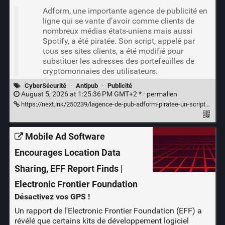
Adform, une importante agence de publicité en
ligne qui se vante d’avoir comme clients de
nombreux médias états-uniens mais aussi
Spotify, a été piratée. Son script, appelé par
tous ses sites clients, a été modifié pour
substituer les adresses des portefeuilles de
cryptomonnaies des utilisateurs.
CyberSécurité
·
Antipub
·
Publicité
August 5, 2026 at 1:25:36 PM GMT+2 * ·
permalien
https://next.ink/250239/lagence-de-pub-adform-piratee-un-script-substituait-les-portefeuilles-crypto-des-lecteurs/
Mobile Ad Software
Encourages Location Data
Sharing, EFF Report Finds |
Electronic Frontier Foundation
Désactivez vos GPS !
Un rapport de l'Electronic Frontier Foundation (EFF) a
révélé que certains kits de développement logiciel