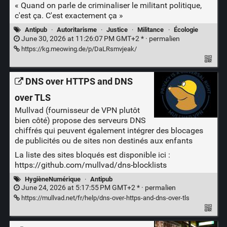
« Quand on parle de criminaliser le militant politique,
c'est ça. C'est exactement ça »
Antipub
·
Autoritarisme
·
Justice
·
Militance
·
Écologie
June 30, 2026 at 11:26:07 PM GMT+2 * ·
permalien
https://kg.meowing.de/p/DaLRsmvjeak/
DNS over HTTPS and DNS
over TLS
Mullvad (fournisseur de VPN plutôt
bien côté) propose des serveurs DNS
chiffrés qui peuvent également intégrer des blocages
de publicités ou de sites non destinés aux enfants
La liste des sites bloqués est disponible ici :
https://github.com/mullvad/dns-blocklists
HygièneNumérique
·
Antipub
June 24, 2026 at 5:17:55 PM GMT+2 * ·
permalien
https://mullvad.net/fr/help/dns-over-https-and-dns-over-tls