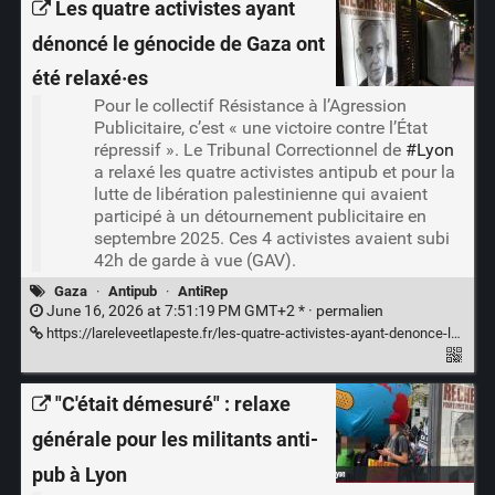
Les quatre activistes ayant
dénoncé le génocide de Gaza ont
été relaxé·es
Pour le collectif Résistance à l’Agression
Publicitaire, c’est « une victoire contre l’État
répressif ». Le Tribunal Correctionnel de
#Lyon
a relaxé les quatre activistes antipub et pour la
lutte de libération palestinienne qui avaient
participé à un détournement publicitaire en
septembre 2025. Ces 4 activistes avaient subi
42h de garde à vue (GAV).
Gaza
·
Antipub
·
AntiRep
June 16, 2026 at 7:51:19 PM GMT+2 * ·
permalien
https://lareleveetlapeste.fr/les-quatre-activistes-ayant-denonce-le-genocide-de-gaza-ont-ete-relaxe%c2%b7es/
"C'était démesuré" : relaxe
générale pour les militants anti-
pub à Lyon