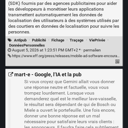
(SDK) fournis par des agences publicitaires pour aider
les développeurs à monétiser leurs applications
transmettent automatiquement les données de
localisation des utilisateurs à des systèmes utilisés par
des courtiers en données de localisation pour suivre les
personnes.
Antipub
·
Publicité
·
Fichage
·
Traçage
·
ViePrivée
·
DonnéesPersonnelles
August 5, 2026 at 1:23:51 PM GMT+2 * ·
permalien
https://www.eff.org/press/releases/mobile-ad-software-encourages-location-data-sharing-eff-report-finds
mart-e - Google, l’IA et la pub
Si vous croyez que Gemini allait vous donner
une réponse neutre et factuelle, vous vous
trompez lourdement. Lorsque vous
demanderez quel est le meilleur lave-vaisselle,
le résultat sera dépendant de qui de Bosch ou
Miele a ouvert le portefeuille. Une fois encore,
donner une bonne réponse est un mal
nécessaire pour satisfaire leurs vrais clients :
les annonceurs. Il faudra faire cela subtilement,