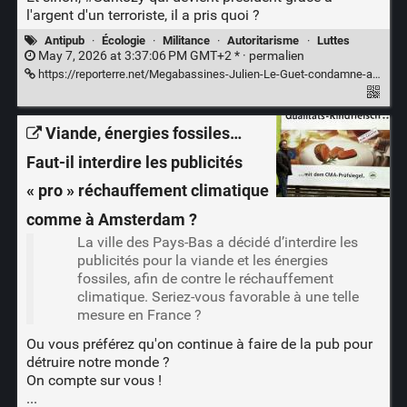
l'argent d'un terroriste, il a pris quoi ?
Antipub
·
Écologie
·
Militance
·
Autoritarisme
·
Luttes
May 7, 2026 at 3:37:06 PM GMT+2 * ·
permalien
https://reporterre.net/Megabassines-Julien-Le-Guet-condamne-a-six-mois-de-detention-sous-bracelet-electronique
Viande, énergies fossiles…
Faut-il interdire les publicités
« pro » réchauffement climatique
comme à Amsterdam ?
La ville des Pays-Bas a décidé d’interdire les
publicités pour la viande et les énergies
fossiles, afin de contre le réchauffement
climatique. Seriez-vous favorable à une telle
mesure en France ?
Ou vous préférez qu'on continue à faire de la pub pour
détruire notre monde ?
On compte sur vous !
...