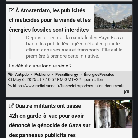
À Amsterdam, les publicités
climaticides pour la viande et les
énergies fossiles sont interdites
Depuis le 1er mai, la capitale des Pays-Bas a
banni les publicités jugées néfastes pour le
climat dans ses rues et transports. Elle est la
première à prendre cette initiative.
Le début d'une longue série ?
Antipub
·
Publicité
·
FossilEnergy
·
ÉnergiesFossiles
May 6, 2026 at 2:10:57 PM GMT+2 * ·
permalien
https://www.radiofrance.fr/franceinfo/podcasts/les-documents-franceinfo/a-amsterdam-les-publicites-climaticides-pour-la-viande-et-les-energies-fossiles-sont-interdites-5452791
Quatre militants ont passé
42h en garde-à-vue pour avoir
dénoncé le génocide de Gaza sur
des panneaux publicitaires