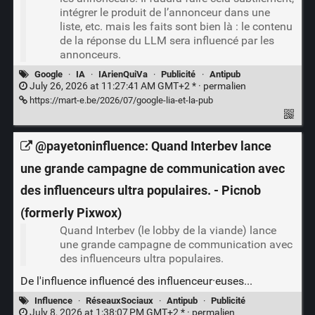
intégrer le produit de l’annonceur dans une
liste, etc. mais les faits sont bien là : le contenu
de la réponse du LLM sera influencé par les
annonceurs.
Google
·
IA
·
IArienQuiVa
·
Publicité
·
Antipub
July 26, 2026 at 11:27:41 AM GMT+2 * ·
permalien
https://mart-e.be/2026/07/google-lia-et-la-pub
@payetoninfluence: Quand Interbev lance
une grande campagne de communication avec
des influenceurs ultra populaires. - Picnob
(formerly Pixwox)
Quand Interbev (le lobby de la viande) lance
une grande campagne de communication avec
des influenceurs ultra populaires.
De l'influence influencé des influenceur·euses...
Influence
·
RéseauxSociaux
·
Antipub
·
Publicité
July 8, 2026 at 1:38:07 PM GMT+2 * ·
permalien