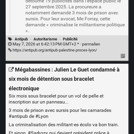
détourné 19 publicités dans l’espace public le
27 septembre 2025. La procureure a
notamment demandé 3 mois de prison avec
sursis. Pour leur avocat, Me Forray, cette
demande « criminalise le militantisme politique
».
Antipub
·
Autoritarisme
·
Publicité
May 7, 2026 at 6:42:13 PM GMT+2 * ·
permalien
https://antipub.org/antipub-palestine-proces-lyon/
Mégabassines : Julien Le Guet condamné à
six mois de détention sous bracelet
électronique
Six mois sous bracelet pour un vol de pelle et
inscription sur un panneau...
3 mois de prison avec sursis pour les camarades
#antipub
de
#Lyon
La criminalisation des militant·es écolo va bon train.
Et sinon,
#Sarkozy
qui devient président grâce à