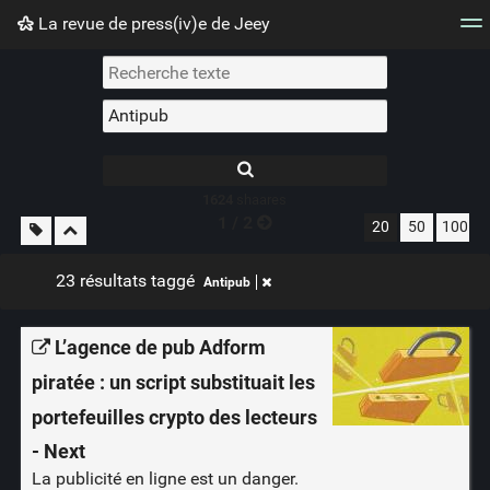
La revue de press(iv)e de Jeey
Nuage de tags
Mur d'images
Quotidien
Flux RS
1624
shaares
1 / 2
20
50
100
23 résultats taggé
Antipub
L’agence de pub Adform
piratée : un script substituait les
portefeuilles crypto des lecteurs
- Next
La publicité en ligne est un danger.