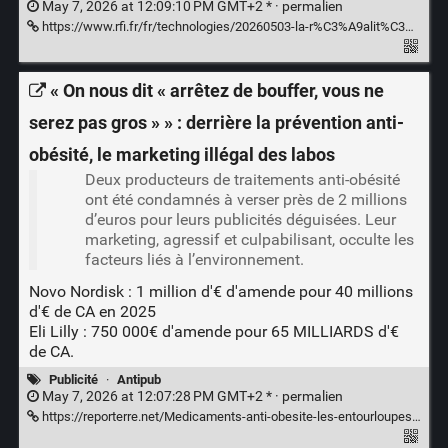
May 7, 2026 at 12:09:10 PM GMT+2 * ·
permalien
https://www.rfi.fr/fr/technologies/20260503-la-r%C3%A9alit%C3%A9-n-existe-plus-le-publicitaire-gabriel-gaultier-explique-comment-l-ia-r%C3%A9%C3%A9crit-nos-cerveaux
« On nous dit « arrêtez de bouffer, vous ne
serez pas gros » » : derrière la prévention anti-
obésité, le marketing illégal des labos
Deux producteurs de traitements anti-obésité
ont été condamnés à verser près de 2 millions
d’euros pour leurs publicités déguisées. Leur
marketing, agressif et culpabilisant, occulte les
facteurs liés à l’environnement.
Novo Nordisk : 1 million d'€ d'amende pour 40 millions
d'€ de CA en 2025
Eli Lilly : 750 000€ d'amende pour 65 MILLIARDS d'€
de CA.
Publicité
·
Antipub
May 7, 2026 at 12:07:28 PM GMT+2 * ·
permalien
https://reporterre.net/Medicaments-anti-obesite-les-entourloupes-des-gros-labos-Novo-Nordisk-et-Eli-Lilly