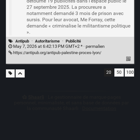
détourné 19 publicités dans l’espace public le
27 septembre 2025. La procureure a
notamment demandé 3 mois de prison avec
sursis. Pour leur avocat, Me Forray, cette
demande « criminalise le militantisme politique
».
Antipub
·
Autoritarisme
·
Publicité
May 7, 2026 at 6:42:13 PM GMT+2 * ·
permalien
https://antipub.org/antipub-palestine-proces-lyon/
20
50
100
Shaarli
· Le gestionnaire de marque-pages
personnel, minimaliste, et sans base de données par
la communauté Shaarli ·
Documentation