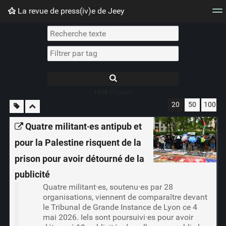
La revue de press(iv)e de Jeey
Nuage de tags
Mur d'images
Quotidien
Flux RS
1624
shaares
20
50
100
Quatre militant·es antipub et
pour la Palestine risquent de la
prison pour avoir détourné de la
publicité
Quatre militant·es, soutenu·es par 28
organisations, viennent de comparaître devant
le Tribunal de Grande Instance de Lyon ce 4
mai 2026. Iels sont poursuivi·es pour avoir