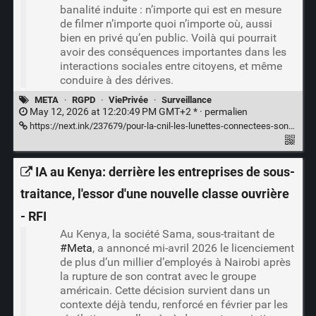
banalité induite : n’importe qui est en mesure
de filmer n’importe quoi n’importe où, aussi
bien en privé qu’en public. Voilà qui pourrait
avoir des conséquences importantes dans les
interactions sociales entre citoyens, et même
conduire à des dérives.
META
·
RGPD
·
ViePrivée
·
Surveillance
May 12, 2026 at 12:20:49 PM GMT+2 * ·
permalien
https://next.ink/237679/pour-la-cnil-les-lunettes-connectees-sont-une-menace-serieuse-pour-la-vie-privee/
IA au Kenya: derrière les entreprises de sous-
traitance, l'essor d'une nouvelle classe ouvrière
- RFI
Au Kenya, la société Sama, sous-traitant de
#Meta
, a annoncé mi-avril 2026 le licenciement
de plus d’un millier d’employés à Nairobi après
la rupture de son contrat avec le groupe
américain. Cette décision survient dans un
contexte déjà tendu, renforcé en février par les