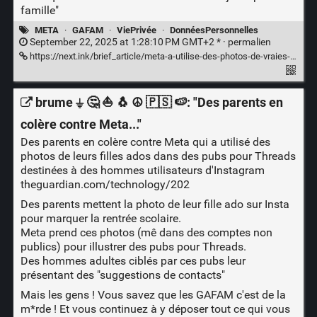
famille"
META
·
GAFAM
·
ViePrivée
·
DonnéesPersonnelles
September 22, 2025 at 1:28:10 PM GMT+2 * ·
permalien
https://next.ink/brief_article/meta-a-utilise-des-photos-de-vraies-jeunes-filles-en-uniforme-pour-promouvoir-threads/
brume ⏚ 🤔 ⛵ 🐧 ☮️ 🇵🇸 🍉: "Des parents en
colère contre Meta..."
Des parents en colère contre Meta qui a utilisé des
photos de leurs filles ados dans des pubs pour Threads
destinées à des hommes utilisateurs d'Instagram
theguardian.com/technology/202
Des parents mettent la photo de leur fille ado sur Insta
pour marquer la rentrée scolaire.
Meta prend ces photos (mê dans des comptes non
publics) pour illustrer des pubs pour Threads.
Des hommes adultes ciblés par ces pubs leur
présentant des "suggestions de contacts"
Mais les gens ! Vous savez que les GAFAM c'est de la
m*rde ! Et vous continuez à y déposer tout ce qui vous