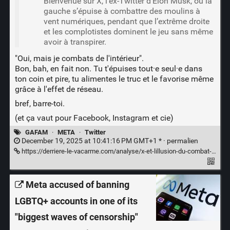
Bienvenue sur X, l’ex-Twitter d’Elon Musk, où la
gauche s’épuise à combattre des moulins à
vent numériques, pendant que l’extrême droite
et les complotistes dominent le jeu sans même
avoir à transpirer.
"Oui, mais je combats de l'intérieur".
Bon, bah, en fait non. Tu t'épuises tout·e seul·e dans
ton coin et pire, tu alimentes le truc et le favorise même
grâce à l'
effet de réseau
.
bref, barre-toi.
(et ça vaut pour Facebook, Instagram et cie)
GAFAM
·
META
·
Twitter
December 19, 2025 at 10:41:16 PM GMT+1 * ·
permalien
https://derriere-le-vacarme.com/analyse/x-et-lillusion-du-combat-en-terrain-hostile/
Meta accused of banning
LGBTQ+ accounts in one of its
"biggest waves of censorship"