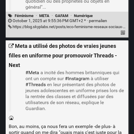
quotidien ou des propriétés ou objets en
général"...
Féminisme
·
META
·
GAFAM
·
Numérique
October 1, 2025 at 9:55:36 PM GMT+2 * ·
permalien
https://blog.skyplabs.net/posts/eco-feminisme-reseaux-sociaux-et-big-tech/
Meta a utilisé des photos de vraies jeunes
filles en uniforme pour promouvoir Threads -
Next
#Meta
a incité des hommes britanniques qui
ont un compte sur
#Instagram
à utiliser
#Threads
en leur présentant des photos de
jeunes adolescentes en uniforme prises lors de
la rentrée des classes et diffusées par des
utilisateurs de son réseau, explique le
Guardian.
🤮
Bon, au moins, ça nous fera un exemple -de plus- à
sortir quand on me dira "ouais mais c'est juste pour la