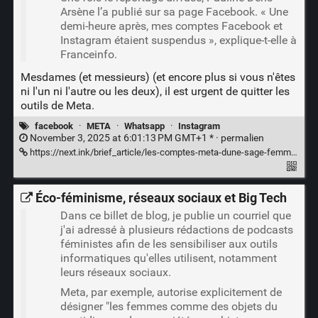
Arsène l’a publié sur sa page Facebook. « Une
demi-heure après, mes comptes Facebook et
Instagram étaient suspendus », explique-t-elle à
Franceinfo.
Mesdames (et messieurs) (et encore plus si vous n'êtes
ni l'un ni l'autre ou les deux), il est urgent de quitter les
outils de Meta.
facebook
·
META
·
Whatsapp
·
Instagram
November 3, 2025 at 6:01:13 PM GMT+1 * ·
permalien
https://next.ink/brief_article/les-comptes-meta-dune-sage-femme-supprimes-apres-avoir-evoque-livg/
Éco-féminisme, réseaux sociaux et Big Tech
Dans ce billet de blog, je publie un courriel que
j'ai adressé à plusieurs rédactions de podcasts
féministes afin de les sensibiliser aux outils
informatiques qu'elles utilisent, notamment
leurs réseaux sociaux.
Meta, par exemple, autorise explicitement de
désigner "les femmes comme des objets du