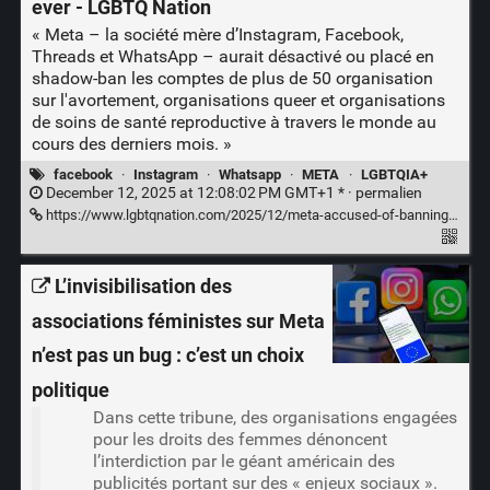
ever - LGBTQ Nation
« Meta – la société mère d’Instagram, Facebook,
Threads et WhatsApp – aurait désactivé ou placé en
shadow-ban les comptes de plus de 50 organisation
sur l'avortement, organisations queer et organisations
de soins de santé reproductive à travers le monde au
cours des derniers mois. »
facebook
·
Instagram
·
Whatsapp
·
META
·
LGBTQIA+
December 12, 2025 at 12:08:02 PM GMT+1 * ·
permalien
https://www.lgbtqnation.com/2025/12/meta-accused-of-banning-lgbtq-accounts-in-one-of-its-biggest-waves-of-censorship-ever/
L’invisibilisation des
associations féministes sur Meta
n’est pas un bug : c’est un choix
politique
Dans cette tribune, des organisations engagées
pour les droits des femmes dénoncent
l’interdiction par le géant américain des
publicités portant sur des « enjeux sociaux ».