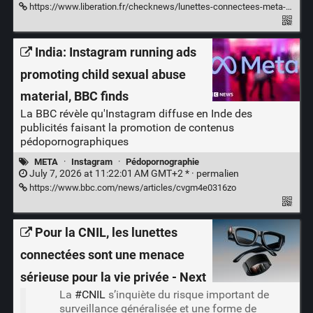
https://www.liberation.fr/checknews/lunettes-connectees-meta-que-faire-quand-on-est-filme-a-son-insu-20260727_53Z4HX25WZHOZHX7ZXQ3CJ4TUE/
India: Instagram running ads
promoting child sexual abuse
material, BBC finds
La BBC révèle qu'Instagram diffuse en Inde des
publicités faisant la promotion de contenus
pédopornographiques
META
·
Instagram
·
Pédopornographie
July 7, 2026 at 11:22:01 AM GMT+2 * ·
permalien
https://www.bbc.com/news/articles/cvgm4e0316zo
Pour la CNIL, les lunettes
connectées sont une menace
sérieuse pour la vie privée - Next
La
#CNIL
s’inquiète du risque important de
surveillance généralisée et une forme de