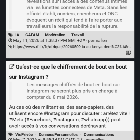
révélations sur l’accès à des contenus intimes
via les lunettes connectées de Meta. Sans lien
officiel établi, ouvriers, chercheurs et ONG
évoquent un récit qui tend à faire porter aux
travailleurs la responsabilité de la rupture.
IA
·
GAFAM
·
Modération
·
Travail
May 11, 2026 at 1:38:37 PM GMT+2 * ·
permalien
https://www.rfi.fr/fr/afrique/20260509-ia-au-kenya-derri%C3%A8re-les-entreprises-de-sous-traitance-l-essor-d-une-nouvelle-classe-ouvri%C3%A8re
Qu’est-ce que le chiffrement de bout en bout
sur Instagram ?
Les messages chiffrés de bout en bout sur
Instagram ne seront plus pris en charge à
compter du 8 mai 2026.
Au cas où des militant·es, des sans-papiers, des
utilisent encore
#Instagram
pour discuter : arrêtez vite !
#Meta
(#Facebook,
#instagram
,
#whatsapp)
) peut
avoir accès à vos conversations dorénavant
ViePrivée
·
DonnéesPersonnelles
·
Communications
May 7, 2026 at 8:55:14 PM GMT+2 * ·
permalien