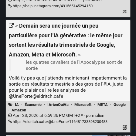
https://help.instagram.com/491565145294150
« Demain sera une journée un peu
particulière pour l'IA générative : le même jour
sortent les résultats trimestriels de Google,
Amazon, Meta et Microsoft. »
les quatres cavaliers de l'IApocalypse sont de
sortie
Voilà t'y pas que j'attends maintenant impatiemment la
sortie des résultats trimestriels des gros de l'#IA, juste
pour le plaisir de lire les analyses de
@UnePorte@eldritch.cafe !
IA
·
Économie
·
IArienQuiVa
·
Microsoft
·
META
·
Google
·
Amazon
April 28, 2026 at 6:59:36 PM GMT+2 * ·
permalien
https://eldritch.cafe/@UnePorte/116481733898200483