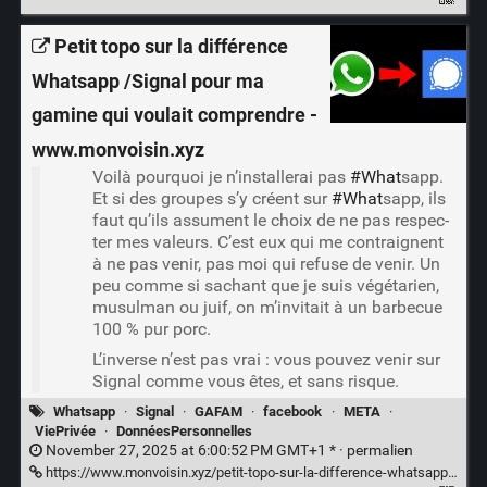
Petit topo sur la différence
Whatsapp /Signal pour ma
gamine qui voulait comprendre -
www.monvoisin.xyz
Voi­là pour­quoi je n’installerai pas
#What
­sapp.
Et si des groupes s’y créent sur
#What
­sapp, ils
faut qu’ils assument le choix de ne pas res­pec­
ter mes valeurs. C’est eux qui me contraignent
à ne pas venir, pas moi qui refuse de venir. Un
peu comme si sachant que je suis végé­ta­rien,
musul­man ou juif, on m’invitait à un bar­be­cue
100 % pur porc.
L’inverse n’est pas vrai : vous pou­vez venir sur
Signal comme vous êtes, et sans risque.
Whatsapp
·
Signal
·
GAFAM
·
facebook
·
META
·
ViePrivée
·
DonnéesPersonnelles
November 27, 2025 at 6:00:52 PM GMT+1 * ·
permalien
https://www.monvoisin.xyz/petit-topo-sur-la-difference-whatsapp-signal-pour-ma-gamine/