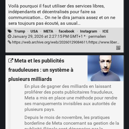
Voilà pourquoi il faut utiliser des services libres,
indépendants et décentralisés pour faire sa
communication… On ne le dira jamais assez et on ne
sera toujours pas écouté, as usual…
Trump
·
USA
·
META
·
facebook
·
Instagram
·
ICE
January 29, 2026 at 2:27:15 PM GMT+1 * ·
permalien
https://web.archive.org/web/20260129084611/https://www.liberation.fr/economie/economie-numerique/meta-censure-sur-ses-reseaux-instagram-et-facebook-des-publications-contre-la-police-de-limmigration-americaine-20260128_NUBJOYP5LZBU7BWVPLXK65XLYQ/
Meta et les publicités
frauduleuses : un système à
plusieurs milliards
En plus de gagner des milliards en laissant
proliférer des posts publicitaires frauduleux,
Meta a mis en place une méthode pour rendre
ses manquements invisibles aux autorités de
plusieurs pays.
Depuis le mois de novembre, les pratiques
borderline de Meta concernant sa gestion de la
publicité illégale sont dénoncées par le