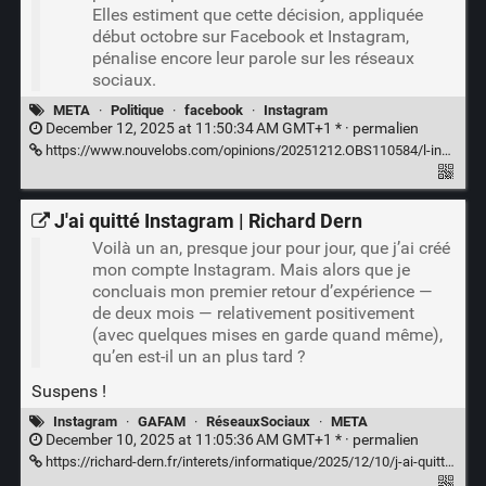
Elles estiment que cette décision, appliquée
début octobre sur Facebook et Instagram,
pénalise encore leur parole sur les réseaux
sociaux.
META
·
Politique
·
facebook
·
Instagram
December 12, 2025 at 11:50:34 AM GMT+1 * ·
permalien
https://www.nouvelobs.com/opinions/20251212.OBS110584/l-invisibilisation-des-associations-feministes-sur-meta-n-est-pas-un-bug-c-est-un-choix-politique.html
J'ai quitté Instagram | Richard Dern
Voilà un an, presque jour pour jour, que j’ai créé
mon compte Instagram. Mais alors que je
concluais mon premier retour d’expérience —
de deux mois — relativement positivement
(avec quelques mises en garde quand même),
qu’en est-il un an plus tard ?
Suspens !
Instagram
·
GAFAM
·
RéseauxSociaux
·
META
December 10, 2025 at 11:05:36 AM GMT+1 * ·
permalien
https://richard-dern.fr/interets/informatique/2025/12/10/j-ai-quitte-instagram/