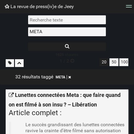
La revue de press(iv)e de Jeey
Nuage de tags
Mur d'images
Quotidien
Flux RS
1625
shaares
1 / 2
20
50
100
32 résultats taggé
META
Lunettes connectées Meta : que faire quand
on est filmé à son insu ? – Libération
Article complet :
Le succès grandissant des lunettes connectées
ravive la crainte d’être filmé sans autorisation