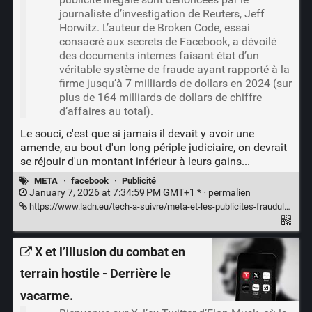
journaliste d’investigation de Reuters, Jeff
Horwitz. L’auteur de Broken Code, essai
consacré aux secrets de Facebook, a dévoilé
des documents internes faisant état d’un
véritable système de fraude ayant rapporté à la
firme jusqu’à 7 milliards de dollars en 2024 (sur
plus de 164 milliards de dollars de chiffre
d’affaires au total).
Le souci, c'est que si jamais il devait y avoir une
amende, au bout d'un long périple judiciaire, on devrait
se réjouir d'un montant inférieur à leurs gains...
META
·
facebook
·
Publicité
January 7, 2026 at 7:34:59 PM GMT+1 * ·
permalien
https://www.ladn.eu/tech-a-suivre/meta-et-les-publicites-frauduleuses-un-systeme-a-plusieurs-milliards/
X et l’illusion du combat en
terrain hostile - Derrière le
vacarme.