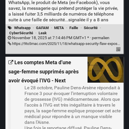
WhatsApp, le produit de Meta (ex-Facebook), vous
savez, la messagerie qui prétend protéger la vie privée,
a laissé fuiter 3,5 milliards de numéros de téléphone
suite à une faille de sécurité...signalée il y a 8 ans
Whatsapp
·
GAFAM
·
META
·
Faille
·
Sécurité
·
CyberSécurité
·
Leak
November 18, 2025 at 7:14:46 PM GMT+1 * ·
permalien
https://9to5mac.com/2025/11/18/whatsapp-security-flaw-exposed-3-5b-phone-numbers-including-yours/
Les comptes Meta d’une
sage-femme supprimés après
avoir évoqué l’IVG - Next
Le 28 octobre, Pauline Dens-Arsène répondait à
France 3 pour évoquer l’interruption volontaire
de grossesse (IVG) médicamenteuse. Alors que
l’accès à l’IVG est très inégalitaire à travers le
pays, la sage-femme explique proposer cet acte
médical pour répondre à un manque visible
dans l’Aisne.
Une fois le reportage diffusé, Pauline Dens-