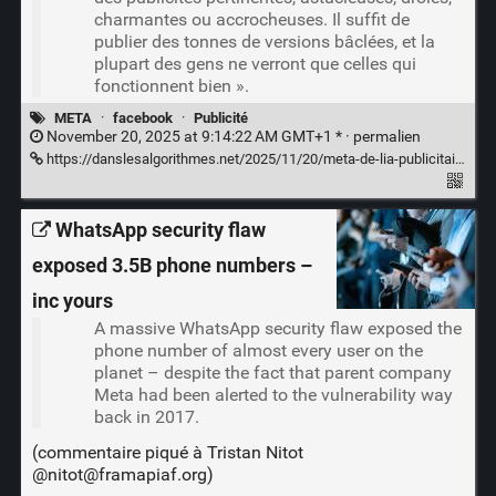
charmantes ou accrocheuses. Il suffit de
publier des tonnes de versions bâclées, et la
plupart des gens ne verront que celles qui
fonctionnent bien ».
META
·
facebook
·
Publicité
November 20, 2025 at 9:14:22 AM GMT+1 * ·
permalien
https://danslesalgorithmes.net/2025/11/20/meta-de-lia-publicitaire-a-la-fraude-publicitaire/
WhatsApp security flaw
exposed 3.5B phone numbers –
inc yours
A massive WhatsApp security flaw exposed the
phone number of almost every user on the
planet – despite the fact that parent company
Meta had been alerted to the vulnerability way
back in 2017.
(commentaire piqué à Tristan Nitot
@nitot@framapiaf.org)