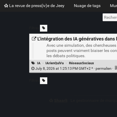
La revue de press(iv)e de Jeey
Nuage de tags
Mur
Filtres
L’intégration des IA génératives dans 
Avec une simulation, des chercheuses e
posts peuvent vraiment biaiser les con
les débats politiques.
IA
·
IArienQuiVa
·
RéseauxSociaux
July 8, 2026 at 1:25:13 PM GMT+2 * ·
permalien
·
Filtres
Shaarli
· Le gestionnaire de marq