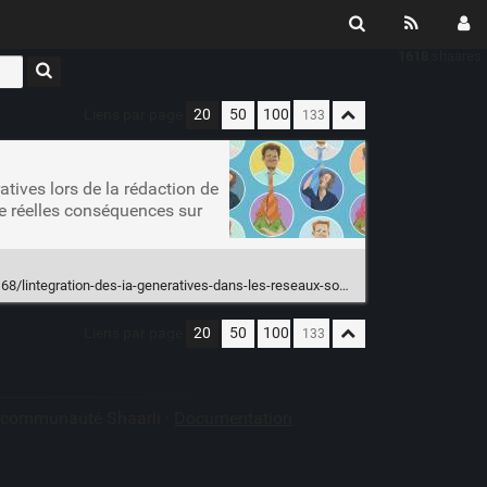
1618
shaares
Liens par page
20
50
100
tives lors de la rédaction de
de réelles conséquences sur
tegration-des-ia-generatives-dans-les-reseaux-sociaux-influence-lopinion/
Liens par page
20
50
100
a communauté Shaarli ·
Documentation