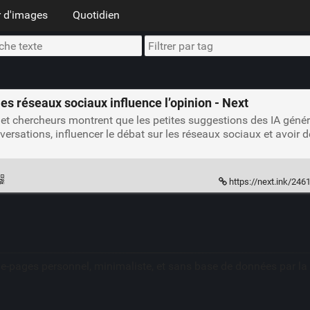
 d'images
Quotidien
les réseaux sociaux influence l’opinion - Next
t chercheurs montrent que les petites suggestions des IA généra
versations, influencer le débat sur les réseaux sociaux et avoir 
https://next.ink/246168/lin
ue-pages personnel, minimaliste, et sans base de données par l