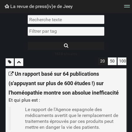
La revue de press(iv)e de Jeey
Nuage de tags
Mur d'images
Quotidien
Flux RS
1618
shaares
20
50
100
Un rapport basé sur 64 publications
(s'appuyant sur plus de 600 études !) sur
l'homéopathie montre son absolue inefficacité
Et qui plus est :
Le rapport de l'Agence espagnole des
médicaments avertit que le remplacement de
traitements éprouvés par ces produits peut
mettre en danger la vie des patients.