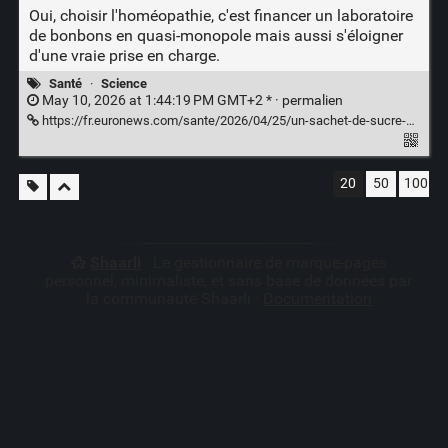
Oui, choisir l'homéopathie, c'est financer un laboratoire
de bonbons en quasi-monopole mais aussi s'éloigner
d'une vraie prise en charge.
Santé
·
Science
May 10, 2026 at 1:44:19 PM GMT+2 * ·
permalien
https://fr.euronews.com/sante/2026/04/25/un-sachet-de-sucre-dissous-dans-la-mediterranee-lespagne-sattaque-a-lhomeopathie
20
50
100
Shaarli
· Le gestionnaire de marque-pages
personnel, minimaliste, et sans base de données par
la communauté Shaarli ·
Documentation