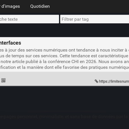
 d'images
Quotidien
interfaces
ises à jour des services numériques ont tendance à nous incite
us de temps sur ces services. Cette tendance est caractéristiqu
otre article publié à la conférence CHI en 2026. Nous avons an
fication et la manière dont elle favorise des pratiques numériq
·
https://limitesnum
ue-pages personnel, minimaliste, et sans base de données par l