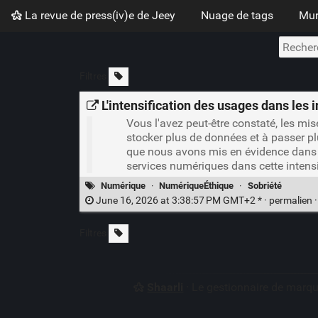
La revue de press(iv)e de Jeey
Nuage de tags
Mur
Filtres
L'intensification des usages dans les 
Vous l'avez peut-être constaté, les m
stocker plus de données et à passer pl
que nous avons mis en évidence dans n
services numériques dans cette intensi
Numérique
·
NumériqueÉthique
·
Sobriété
June 16, 2026 at 3:38:57 PM GMT+2 * ·
permalien
Filtres
Shaarli
· Le gestionnaire de marq