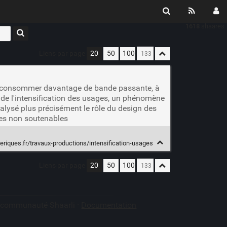
1618
shaares
Liens par page
20
50
100
r à consommer davantage de bande passante, à
e de l'intensification des usages, un phénomène
alysé plus précisément le rôle du design des
ues non soutenables
eriques.fr/travaux-productions/intensification-usages
Liens par page
20
50
100
a communauté Shaarli ·
Documentation