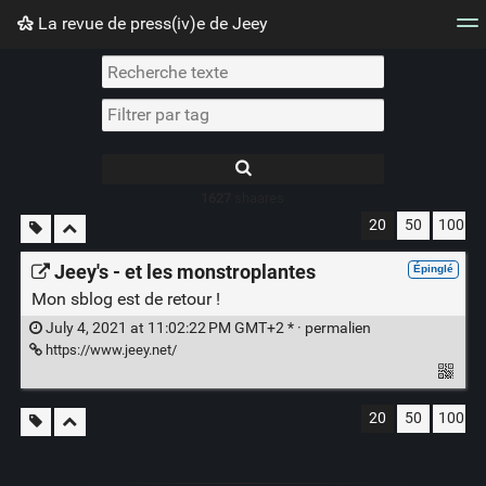
La revue de press(iv)e de Jeey
Nuage de tags
Mur d'images
Quotidien
Flux RS
1627
shaares
20
50
100
Jeey's - et les monstroplantes
Épinglé
Mon sblog est de retour !
July 4, 2021 at 11:02:22 PM GMT+2 * ·
permalien
https://www.jeey.net/
20
50
100