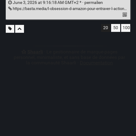
June 3, 2026 at 9:16:18 AM GMT+2 * ·
permalien
https://basta.media/l-obsession-d-amazon-pour-entraver-l-action-syndicale-et-l-emergence-de
20
50
100
Shaarli
· Le gestionnaire de marque-pages
personnel, minimaliste, et sans base de données par
la communauté Shaarli ·
Documentation