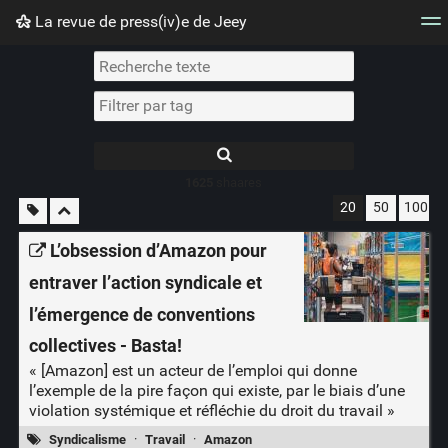
La revue de press(iv)e de Jeey
Nuage de tags
Mur d'images
Quotidien
Flux RS
1625
shaares
20
50
100
L’obsession d’Amazon pour
entraver l’action syndicale et
l’émergence de conventions
collectives - Basta!
« [Amazon] est un acteur de l’emploi qui donne
l’exemple de la pire façon qui existe, par le biais d’une
violation systémique et réfléchie du droit du travail »
Syndicalisme
·
Travail
·
Amazon