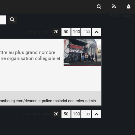
1618
shaares
Liens par page
20
50
100
rmettre au plus grand nombre
ne organisation collégiale et
ourg.com/descente-police-molodoi-controles-administratifs-388498
Liens par page
20
50
100