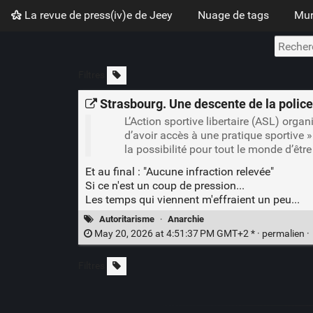
La revue de press(iv)e de Jeey
Nuage de tags
Mur
Filtres
Strasbourg. Une descente de la police
L’Action sportive libertaire (ASL) organ
d’avoir accès à une pratique sportive »
la possibilité pour tout le monde d’êt
Et au final : "Aucune infraction relevée"
Si ce n'est un coup de pression...
Les temps qui viennent m'effraient un peu...
Autoritarisme
·
Anarchie
May 20, 2026 at 4:51:37 PM GMT+2 * ·
permalien
·
Filtres