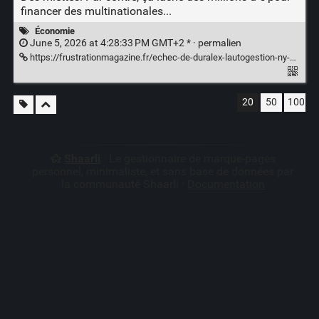
financer des multinationales...
Économie
June 5, 2026 at 4:28:33 PM GMT+2 * ·
permalien
https://frustrationmagazine.fr/echec-de-duralex-lautogestion-ny-est-pour-rien/
20
50
100
Shaarli
· Le gestionnaire de marque-pages
personnel, minimaliste, et sans base de données par
la communauté Shaarli ·
Documentation