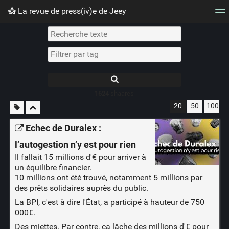
La revue de press(iv)e de Jeey
Nuage de tags
Mur d'images
Quotidien
Flux RS
1624
shaares
20
50
100
Echec de Duralex :
l’autogestion n’y est pour rien
Il fallait 15 millions d'€ pour arriver à
un équilibre financier.
10 millions ont été trouvé, notamment 5 millions par
des prêts solidaires auprès du public.
La BPI, c'est à dire l'État, a participé à hauteur de 750
000€.
Des miettes. Par contre, ça lâche des millions d'€ pour