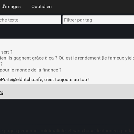
 d'images
Quotidien
 sert ?
en ils gagnent grâce à ça ? Où est le rendement (le fameux yiel
 ?
pour le monde de la finance ?
rte@eldritch.cafe, c'est toujours au top !
ue-pages personnel, minimaliste, et sans base de données par l