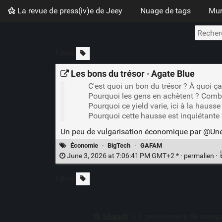
La revue de press(iv)e de Jeey
Nuage de tags
Mur
Filtres
Les bons du trésor · Agate Blue
C'est quoi un bon du trésor ? À quoi ça
Pourquoi les gens en achètent ? Combi
Pourquoi ce yield varie, ici à la hausse
Pourquoi cette hausse est inquiétante 
Un peu de vulgarisation économique par @UnePo
Économie
·
BigTech
·
GAFAM
June 3, 2026 at 7:06:41 PM GMT+2 * ·
permalien
·
Filtres
Shaarli
· Le gestionnaire de marq