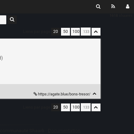
1618
shaares
Liens par page
20
50
100
d)
https://agate.blue/bons-tresor/
Liens par page
20
50
100
a communauté Shaarli ·
Documentation