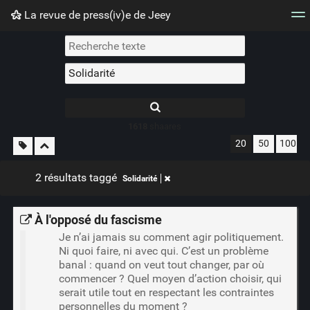
La revue de press(iv)e de Jeey
Nuage de tags
Mur d'images
Quotidien
Flux RS
1618
shaares
20
50
100
2 résultats taggé
Solidarité
À l'opposé du fascisme
Je n’ai jamais su comment agir politiquement.
Ni quoi faire, ni avec qui. C’est un problème
banal : quand on veut tout changer, par où
commencer ? Quel moyen d’action choisir, qui
serait utile tout en respectant les contraintes
personnelles du moment ?