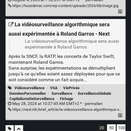
https://louisderrac.com/wp-content/uploads/2024/08/image.jpg
La vidéosurveillance algorithmique sera
aussi expérimentée à Roland Garros - Next
La vidéosurveillance algorithmique sera aussi
expérimentée à Roland Garros
Après la SNCF, la RATP, les concerts de Taylor Swift,
maintenant Roland Garros.
Sans surprise, les expérimentations se démultiplient
jusqu'à ce qu'elles soient assez déployées pour que ce
soit considéré comme un fait acquis...
Vidéosurveillance
·
VSA
·
ViePrivée
·
DonnéesPersonnelles
·
Surveillance
·
SurveillanceGlobale
·
CapitalismeDeSurveillance
·
Fichage
May 28, 2024 at 10:37:45 AM GMT+2 * ·
permalien
https://next.ink/brief_article/la-videosurveillance-algorithmique-sera-aussi-experimentee-a-roland-garros/
20
50
100