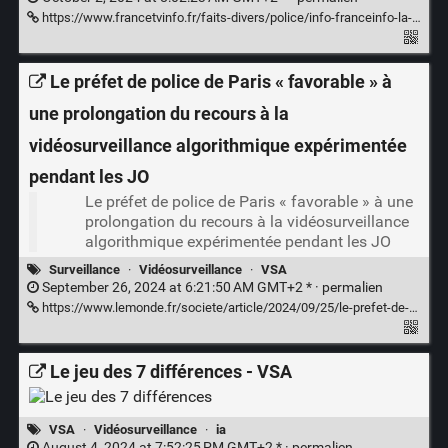
https://www.francetvinfo.fr/faits-divers/police/info-franceinfo-la-videosurveillance-algorithmique-experimentee-pendant-les-jo-va-etre-generalisee-par-le-gouvernement-barnier_6812678.html
Le préfet de police de Paris « favorable » à
une prolongation du recours à la
vidéosurveillance algorithmique expérimentée
pendant les JO
Le préfet de police de Paris « favorable » à une
prolongation du recours à la vidéosurveillance
algorithmique expérimentée pendant les JO
Surveillance
·
Vidéosurveillance
·
VSA
September 26, 2024 at 6:21:50 AM GMT+2 * ·
permalien
https://www.lemonde.fr/societe/article/2024/09/25/le-prefet-de-police-de-paris-se-dit-favorable-a-une-prolongation-du-recours-a-la-videosurveillance-algorithmique_6333125_3224.html
Le jeu des 7 différences - VSA
VSA
·
Vidéosurveillance
·
ia
August 4, 2024 at 7:52:25 PM GMT+2 * ·
permalien