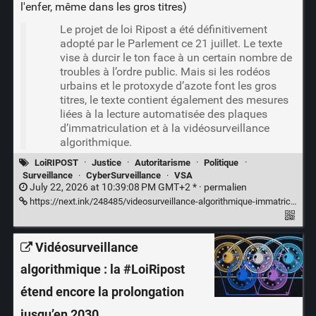
l'enfer, même dans les gros titres)
Le projet de loi Ripost a été définitivement
adopté par le Parlement ce 21 juillet. Le texte
vise à durcir le ton face à un certain nombre de
troubles à l’ordre public. Mais si les rodéos
urbains et le protoxyde d’azote font les gros
titres, le texte contient également des mesures
liées à la lecture automatisée des plaques
d’immatriculation et à la vidéosurveillance
algorithmique.
LoiRIPOST
·
Justice
·
Autoritarisme
·
Politique
·
Surveillance
·
CyberSurveillance
·
VSA
July 22, 2026 at 10:39:08 PM GMT+2 * ·
permalien
https://next.ink/248485/videosurveillance-algorithmique-immatriculation-la-loi-ripost-ouvre-les-vannes/
Vidéosurveillance
algorithmique : la #LoiRipost
étend encore la prolongation
jusqu’en 2030