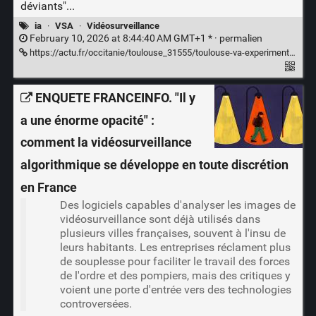
déviants"...
ia
·
VSA
·
Vidéosurveillance
February 10, 2026 at 8:44:40 AM GMT+1 * ·
permalien
https://actu.fr/occitanie/toulouse_31555/toulouse-va-experimenter-l-intelligence-artificielle-pour-renforcer-la-videoprotection-et-aider-la-police_63814272.html
ENQUETE FRANCEINFO. "Il y
a une énorme opacité" :
comment la vidéosurveillance
algorithmique se développe en toute discrétion
en France
Des logiciels capables d'analyser les images de
vidéosurveillance sont déjà utilisés dans
plusieurs villes françaises, souvent à l'insu de
leurs habitants. Les entreprises réclament plus
de souplesse pour faciliter le travail des forces
de l'ordre et des pompiers, mais des critiques y
voient une porte d'entrée vers des technologies
controversées.