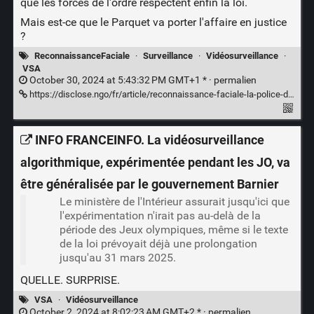
que les forces de l'ordre respectent enfin la loi.
Mais est-ce que le Parquet va porter l'affaire en justice
?
ReconnaissanceFaciale
·
Surveillance
·
Vidéosurveillance
·
VSA
October 30, 2024 at 5:43:32 PM GMT+1 * ·
permalien
https://disclose.ngo/fr/article/reconnaissance-faciale-la-police-desactive-le-logiciel-briefcam-apres-lenquete-de-disclose
INFO FRANCEINFO. La vidéosurveillance
algorithmique, expérimentée pendant les JO, va
être généralisée par le gouvernement Barnier
Le ministère de l'Intérieur assurait jusqu'ici que
l'expérimentation n'irait pas au-delà de la
période des Jeux olympiques, même si le texte
de la loi prévoyait déjà une prolongation
jusqu'au 31 mars 2025.
QUELLE. SURPRISE.
VSA
·
Vidéosurveillance
October 2, 2024 at 8:02:23 AM GMT+2 * ·
permalien