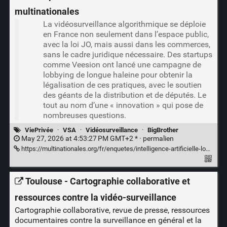
multinationales
La vidéosurveillance algorithmique se déploie
en France non seulement dans l’espace public,
avec la loi JO, mais aussi dans les commerces,
sans le cadre juridique nécessaire. Des startups
comme Veesion ont lancé une campagne de
lobbying de longue haleine pour obtenir la
légalisation de ces pratiques, avec le soutien
des géants de la distribution et de députés. Le
tout au nom d’une « innovation » qui pose de
nombreuses questions.
ViePrivée
·
VSA
·
Vidéosurveillance
·
BigBrother
May 27, 2026 at 4:53:27 PM GMT+2 * ·
permalien
https://multinationales.org/fr/enquetes/intelligence-artificielle-lobbying-et-conflits-d-interets/videosurveillance-intelligente-bientot-une-loi-taillee-sur-mesure-pour-les
Toulouse - Cartographie collaborative et
ressources contre la vidéo-surveillance
Cartographie collaborative, revue de presse, ressources
documentaires contre la surveillance en général et la