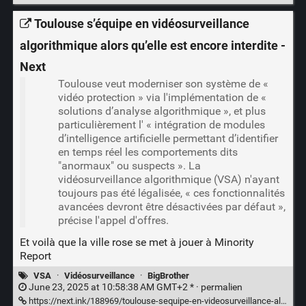
Toulouse s’équipe en vidéosurveillance
algorithmique alors qu’elle est encore interdite -
Next
Toulouse veut moderniser son système de «
vidéo protection » via l'implémentation de «
solutions d’analyse algorithmique », et plus
particulièrement l' « intégration de modules
d’intelligence artificielle permettant d’identifier
en temps réel les comportements dits
"anormaux" ou suspects ». La
vidéosurveillance algorithmique (VSA) n'ayant
toujours pas été légalisée, « ces fonctionnalités
avancées devront être désactivées par défaut »,
précise l'appel d'offres.
Et voilà que la ville rose se met à jouer à Minority
Report
VSA
·
Vidéosurveillance
·
BigBrother
June 23, 2025 at 10:58:38 AM GMT+2 * ·
permalien
https://next.ink/188969/toulouse-sequipe-en-videosurveillance-algorithmique-alors-quelle-est-encore-interdite/