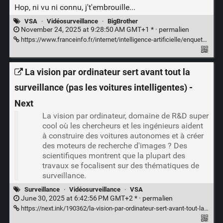
Hop, ni vu ni connu, j't'embrouille...
VSA
·
Vidéosurveillance
·
BigBrother
November 24, 2025 at 9:28:50 AM GMT+1 * ·
permalien
https://www.franceinfo.fr/internet/intelligence-artificielle/enquete-franceinfo-il-y-a-une-enorme-opacite-comment-la-videosurveillance-algorithmique-se-developpe-en-toute-discretion-en-france_7493239.html
La vision par ordinateur sert avant tout la
surveillance (pas les voitures intelligentes) -
Next
La vision par ordinateur, domaine de R&D super
cool où les chercheurs et les ingénieurs aident
à construire des voitures autonomes et à créer
des moteurs de recherche d'images ? Des
scientifiques montrent que la plupart des
travaux se focalisent sur des thématiques de
surveillance.
Surveillance
·
Vidéosurveillance
·
VSA
June 30, 2025 at 6:42:56 PM GMT+2 * ·
permalien
https://next.ink/190362/la-vision-par-ordinateur-sert-avant-tout-la-surveillance-pas-les-voitures-intelligentes/