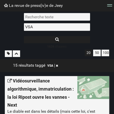
La revue de press(iv)e de Jeey
Nuage de tags
Mur d'images
Quotidien
Flux RS
1626
shaares
20
50
100
15 résultats taggé
VSA
Vidéosurveillance
algorithmique, immatriculation :
la loi Ripost ouvre les vannes -
Next
Le diable est dans les détails (mais cette loi, c'est