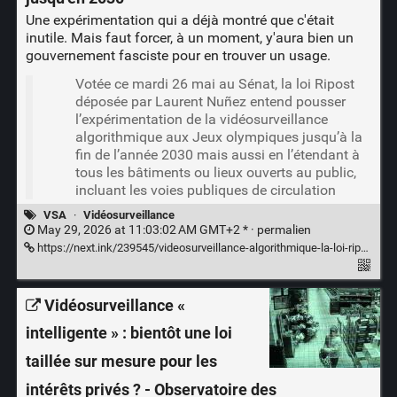
Une expérimentation qui a déjà montré que c'était
inutile. Mais faut forcer, à un moment, y'aura bien un
gouvernement fasciste pour en trouver un usage.
Votée ce mardi 26 mai au Sénat, la loi Ripost
déposée par Laurent Nuñez entend pousser
l’expérimentation de la vidéosurveillance
algorithmique aux Jeux olympiques jusqu’à la
fin de l’année 2030 mais aussi en l’étendant à
tous les bâtiments ou lieux ouverts au public,
incluant les voies publiques de circulation
VSA
·
Vidéosurveillance
May 29, 2026 at 11:03:02 AM GMT+2 * ·
permalien
https://next.ink/239545/videosurveillance-algorithmique-la-loi-ripost-etend-encore-la-prolongation-jusquen-2030/
Vidéosurveillance «
intelligente » : bientôt une loi
taillée sur mesure pour les
intérêts privés ? - Observatoire des