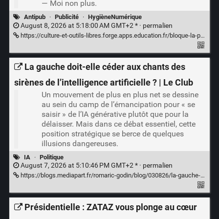
— Moi non plus.
Antipub
·
Publicité
·
HygièneNumérique
August 8, 2026 at 5:18:00 AM GMT+2 * ·
permalien
https://culture-et-outils-libres.forge.apps.education.fr/bloque-la-pub.html
La gauche doit-elle céder aux chants des
sirènes de l’intelligence artificielle ? | Le Club
Un mouvement de plus en plus net se dessine
au sein du camp de l’émancipation pour « se
saisir » de l’IA générative plutôt que pour la
délaisser. Mais dans ce débat essentiel, cette
position stratégique se berce de quelques
illusions dangereuses.
IA
·
Politique
August 7, 2026 at 5:10:46 PM GMT+2 * ·
permalien
https://blogs.mediapart.fr/romaric-godin/blog/030826/la-gauche-doit-elle-ceder-aux-chants-des-sirenes-de-l-intelligence-artificielle?at_format=link&at_account=mediapart
Présidentielle : ZATAZ vous plonge au cœur