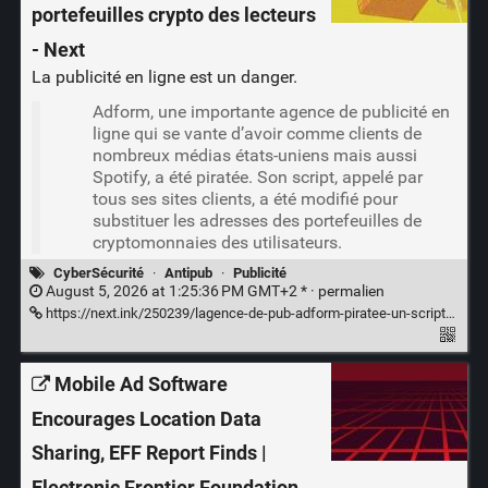
portefeuilles crypto des lecteurs
- Next
La publicité en ligne est un danger.
Adform, une importante agence de publicité en
ligne qui se vante d’avoir comme clients de
nombreux médias états-uniens mais aussi
Spotify, a été piratée. Son script, appelé par
tous ses sites clients, a été modifié pour
substituer les adresses des portefeuilles de
cryptomonnaies des utilisateurs.
CyberSécurité
·
Antipub
·
Publicité
August 5, 2026 at 1:25:36 PM GMT+2 * ·
permalien
https://next.ink/250239/lagence-de-pub-adform-piratee-un-script-substituait-les-portefeuilles-crypto-des-lecteurs/
Mobile Ad Software
Encourages Location Data
Sharing, EFF Report Finds |
Electronic Frontier Foundation