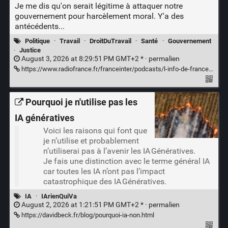
Je me dis qu'on serait légitime à attaquer notre
gouvernement pour harcèlement moral. Y'a des
antécédents...
Politique
·
Travail
·
DroitDuTravail
·
Santé
·
Gouvernement
·
Justice
August 3, 2026 at 8:29:51 PM GMT+2 * ·
permalien
https://www.radiofrance.fr/franceinter/podcasts/l-info-de-france-inter/les-services-du-premier-ministre-secoues-par-deux-suicides-recents-et-deux-tentatives-des-enquetes-sont-ouvertes-3572702
Pourquoi je n'utilise pas les
IA génératives
Voici les raisons qui font que
je n’utilise et probablement
n’utiliserai pas à l’avenir les IA Génératives.
Je fais une distinction avec le terme général IA
car toutes les IA n’ont pas l’impact
catastrophique des IA Génératives.
IA
·
IArienQuiVa
August 2, 2026 at 1:21:51 PM GMT+2 * ·
permalien
https://davidbeck.fr/blog/pourquoi-ia-non.html