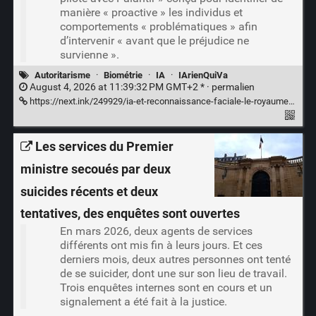
manière « proactive » les individus et
comportements « problématiques » afin
d’intervenir « avant que le préjudice ne
survienne ».
Autoritarisme
·
Biométrie
·
IA
·
IArienQuiVa
August 4, 2026 at 11:39:32 PM GMT+2 * ·
permalien
https://next.ink/249929/ia-et-reconnaissance-faciale-le-royaume-uni-inaugure-la-police-proactive/
Les services du Premier
ministre secoués par deux
suicides récents et deux
tentatives, des enquêtes sont ouvertes
En mars 2026, deux agents de services
différents ont mis fin à leurs jours. Et ces
derniers mois, deux autres personnes ont tenté
de se suicider, dont une sur son lieu de travail.
Trois enquêtes internes sont en cours et un
signalement a été fait à la justice.