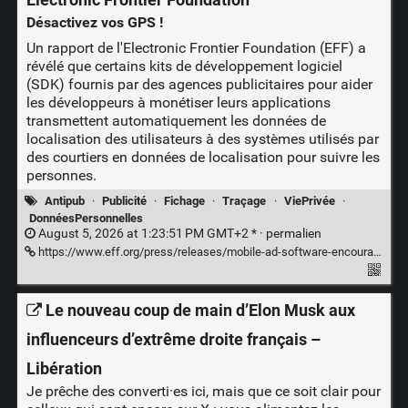
Désactivez vos GPS !
Un rapport de l'Electronic Frontier Foundation (EFF) a
révélé que certains kits de développement logiciel
(SDK) fournis par des agences publicitaires pour aider
les développeurs à monétiser leurs applications
transmettent automatiquement les données de
localisation des utilisateurs à des systèmes utilisés par
des courtiers en données de localisation pour suivre les
personnes.
Antipub
·
Publicité
·
Fichage
·
Traçage
·
ViePrivée
·
DonnéesPersonnelles
August 5, 2026 at 1:23:51 PM GMT+2 * ·
permalien
https://www.eff.org/press/releases/mobile-ad-software-encourages-location-data-sharing-eff-report-finds
Le nouveau coup de main d’Elon Musk aux
influenceurs d’extrême droite français –
Libération
Je prêche des converti·es ici, mais que ce soit clair pour