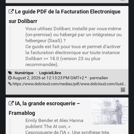
Le guide PDF de la Facturation Electronique
sur Dolibarr
Vous utilisez Dolibarr, installé par vous-même
(on-premise) ou hébergé par un intégrateur ou
hébergeur (SaaS) ?
Ce guide est fait pour tous et permet d'activer
la facturation électronique sur toute instance
Dolibarr >= 18.0 (version 23 ou plus
recommandée).
Numérique
·
LogicielLibre
August 2, 2026 at 12:13:23 PM GMT+2 * ·
permalien
https://www.dolicloud.com/medias/pdf/www.dolicloud.com/Guide%20Facturation%20Electronique%20Dolibarr.pdf
IA, la grande escroquerie –
Framablog
Emily Bender et Alex Hanna
publient The AI con, «
L’escroquerie de l’IA ». Une synthèse très