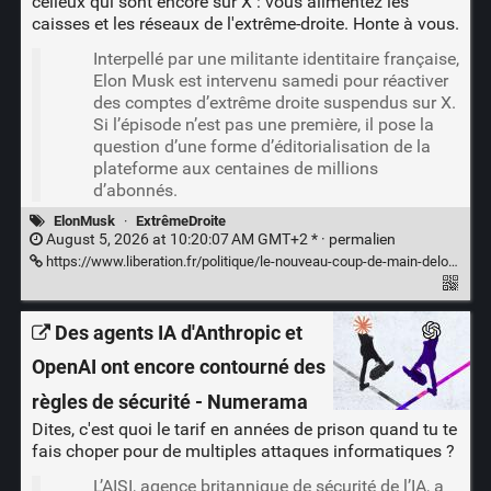
celleux qui sont encore sur X : vous alimentez les
caisses et les réseaux de l'extrême-droite. Honte à vous.
Interpellé par une militante identitaire française,
Elon Musk est intervenu samedi pour réactiver
des comptes d’extrême droite suspendus sur X.
Si l’épisode n’est pas une première, il pose la
question d’une forme d’éditorialisation de la
plateforme aux centaines de millions
d’abonnés.
ElonMusk
·
ExtrêmeDroite
August 5, 2026 at 10:20:07 AM GMT+2 * ·
permalien
https://www.liberation.fr/politique/le-nouveau-coup-de-main-delon-musk-aux-influenceurs-dextreme-droite-francais-20260805_UJXOL7CMGREWXKCBKTRMWHQVW4/
Des agents IA d'Anthropic et
OpenAI ont encore contourné des
règles de sécurité - Numerama
Dites, c'est quoi le tarif en années de prison quand tu te
fais choper pour de multiples attaques informatiques ?
L’AISI, agence britannique de sécurité de l’IA, a