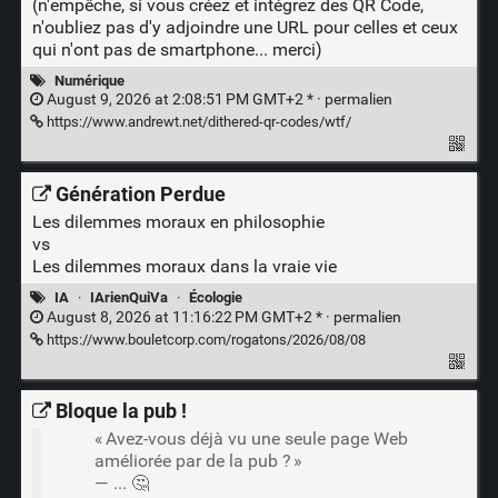
(n'empêche, si vous créez et intégrez des QR Code,
n'oubliez pas d'y adjoindre une URL pour celles et ceux
qui n'ont pas de smartphone... merci)
Numérique
August 9, 2026 at 2:08:51 PM GMT+2 * ·
permalien
https://www.andrewt.net/dithered-qr-codes/wtf/
Génération Perdue
Les dilemmes moraux en philosophie
vs
Les dilemmes moraux dans la vraie vie
IA
·
IArienQuiVa
·
Écologie
August 8, 2026 at 11:16:22 PM GMT+2 * ·
permalien
https://www.bouletcorp.com/rogatons/2026/08/08
Bloque la pub !
« Avez-vous déjà vu une seule page Web
améliorée par de la pub ? »
— ... 🤔