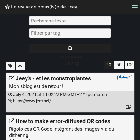
La revue de press(iv)e de Jeey
Nuage de tags
Mur d'images
Quotidien
Flux RS
1627
shaares
1 / 82
20
50
100
Jeey's - et les monstroplantes
Épinglé
Mon sblog est de retour !
July 4, 2021 at 11:02:22 PM GMT+2 * ·
permalien
https://www.jeey.net/
How to make error-diffused QR codes
Rigolo ces QR Code intégrant des images via du
dithering