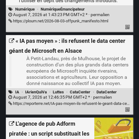
l’utiliser en dépit des changements introduits.
Numérique
·
NumériqueÉmancipateur
August 7, 2026 at 1:43:23 PM GMT+2 * ·
permalien
https://ploum.net/2026-08-03-offpunk_manifesto.html
« IA pas moyen » : ils refusent le data center
géant de Microsoft en Alsace
À Petit-Landau, près de Mulhouse, le projet de
construction d’un des plus grands data centers
européens de Microsoft inquiète riverains,
associations et agriculteurs. Leur opposition a
donné naissance au collectif IA pas moyen.
IA
·
IArienQuiVa
·
Luttes
·
CataCenter
·
DataCenter
August 7, 2026 at 12:46:35 PM GMT+2 * ·
permalien
https://reporterre.net/IA-pas-moyen-ils-refusent-le-geant-data-center-de-Microsoft-en-Alsace
L’agence de pub Adform
piratée : un script substituait les