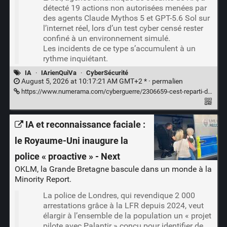
détecté 19 actions non autorisées menées par
des agents Claude Mythos 5 et GPT-5.6 Sol sur
l’internet réel, lors d’un test cyber censé rester
confiné à un environnement simulé.
Les incidents de ce type s’accumulent à un
rythme inquiétant.
IA
·
IArienQuiVa
·
CyberSécurité
August 5, 2026 at 10:17:21 AM GMT+2 * ·
permalien
https://www.numerama.com/cyberguerre/2306659-cest-reparti-des-agents-ia-danthropic-et-openai-ont-depasse-les-bornes-en-plein-test-de-securite.html
IA et reconnaissance faciale :
le Royaume-Uni inaugure la
police « proactive » - Next
OKLM, la Grande Bretagne bascule dans un monde à la
Minority Report.
La police de Londres, qui revendique 2 000
arrestations grâce à la LFR depuis 2024, veut
élargir à l’ensemble de la population un « projet
pilote avec Palantir » conçu pour identifier de