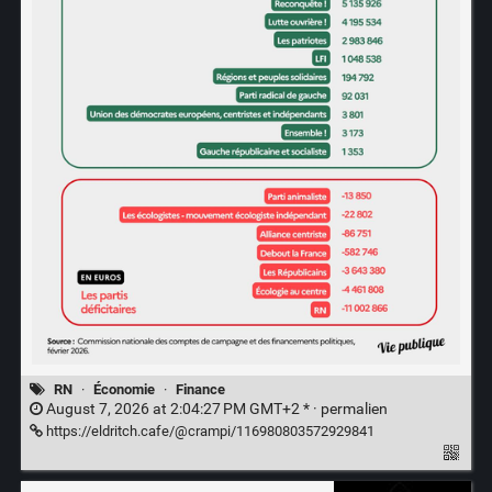
RN
·
Économie
·
Finance
August 7, 2026 at 2:04:27 PM GMT+2 * ·
permalien
https://eldritch.cafe/@crampi/116980803572929841