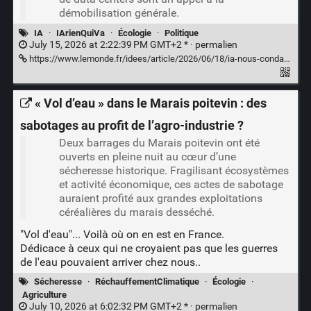
démobilisation générale.
IA
·
IArienQuiVa
·
Écologie
·
Politique
July 15, 2026 at 2:22:39 PM GMT+2 * ·
permalien
https://www.lemonde.fr/idees/article/2026/06/18/ia-nous-condamnons-un-projet-de-societe-fonde-sur-la-marginalisation-de-l-etre-humain-et-la-destruction-de-notre-milieu-de-vie_6704505_3232.html
« Vol d’eau » dans le Marais poitevin : des
sabotages au profit de l’agro-industrie ?
Deux barrages du Marais poitevin ont été
ouverts en pleine nuit au cœur d’une
sécheresse historique. Fragilisant écosystèmes
et activité économique, ces actes de sabotage
auraient profité aux grandes exploitations
céréalières du marais desséché.
"Vol d'eau"... Voilà où on en est en France.
Dédicace à ceux qui ne croyaient pas que les guerres
de l'eau pouvaient arriver chez nous..
Sécheresse
·
RéchauffementClimatique
·
Écologie
·
Agriculture
July 10, 2026 at 6:02:32 PM GMT+2 * ·
permalien