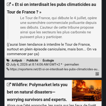
« Et si on interdisait les pubs climaticides au
Tour de France ? »
Le Tour de France, qui débute le 4 juillet, opère
une surenchère commerciale polluante depuis
ses débuts. L’auteur de cette tribune propose
ainsi que les secteurs les plus carbonés ne
puissent plus y participer.
(j'aurai bien tendance à interdire le Tour de France,
surtout en plein épisode caniculaire, mais bon... On va
commencer par ça)
Antipub
·
Publicité
·
Écologie
July 4, 2026 at 8:14:06 AM GMT+2 * ·
permalien
https://reporterre.net/Et-si-on-interdisait-les-pubs-climaticides-au-Tour-de-France?__cf_chl_f_tk=GT2C_tnshy7DifdJsyYCrYG8ltOniQZu.bPIxz0u8gM-1783145568-1.0.1.1-7crnKR8Zoz5zhd.LdP308t.aOlqhQLL_hzSwQ.j3vT8
Wildfire: Polymarket lets you
bet on natural disasters—
worrying survivors and experts.
Alors que l'été approche, les paris sur les feux de forêt