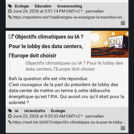
Écologie
·
Éducation
·
Greenwashing
June 24, 2026 at 3:51:14 PM GMT+2 * ·
permalien
https://reporterre.net/TotalEnergies-va-enseigner-la-transition-energetique-a-l-universite-de-Montpellier
Objectifs climatiques ou IA ?
Pour le lobby des data centers,
l’Europe doit choisir
Objectifs climatiques ou IA ? Pour le lobby des
data centers, l’Europe doit choisir
Bah la question elle est vite répondue.
C'est courageux de la part du président de lobby des
data-center de mettre un terme à cette débauche
énergétique qu'est l'#IA. Qui aurait cru qu'il était pour la
sobriété ?
IA
·
IArienQuiVa
·
Écologie
June 23, 2026 at 9:35:33 AM GMT+2 * ·
permalien
https://next.ink/243573/objectifs-climatiques-ou-ia-pour-le-lobby-des-data-centers-leurope-doit-choisir/