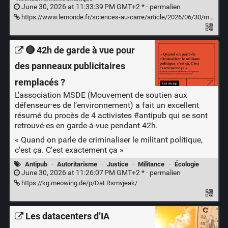
June 30, 2026 at 11:33:39 PM GMT+2 * ·
permalien
https://www.lemonde.fr/sciences-au-carre/article/2026/06/30/mesinformation-climatique-qui-est-responsable_6717254_6565027.html
🔴 42h de garde à vue pour
des panneaux publicitaires
remplacés ?
L'association MSDE (Mouvement de soutien aux
défenseur·es de l’environnement) a fait un excellent
résumé du procès de 4 activistes
#antipub
qui se sont
retrouvé·es en garde-à-vue pendant 42h.
« Quand on parle de criminaliser le militant politique,
c'est ça. C'est exactement ça »
Antipub
·
Autoritarisme
·
Justice
·
Militance
·
Écologie
June 30, 2026 at 11:26:07 PM GMT+2 * ·
permalien
https://kg.meowing.de/p/DaLRsmvjeak/
Les datacenters d’IA