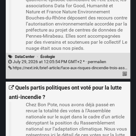
associations Data for Good, Humanité et
Nature et France Nature Environnement
Bouches-du-Rhône déposent des recours contre
l’autorisation environnementale accordée par la
préfecture au projet de centres de données de
Pennes-Mirabeau. Elles sont accompagnées
par des riverains et soutenues par le collectif Le
nuage était sous nos pieds.
DataCenter
·
Écologie
July 29, 2026 at 12:05:54 PM GMT+2 * ·
permalien
https://next.ink/brief-article/face-aux-risques-dincendie-trois-associations-sopposent-a-un-projet-de-data-center/
Quels partis politiques ont voté pour la lutte
anti-incendie ?
Chez Bon Pote, nous avons déjà passé en
revue la totalité des votes à l’Assemblée
nationale sur le sujet dans le cadre d’un article
décryptant la position du Rassemblement
national sur l’adaptation climatique. Nous vous
présentons ici le détail de ces votes sur la lutte