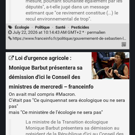
mesure, pourtant souhaitée également par les
députés", a-t-elle jugé dans un message
estimant que "ce revirement constitue (...) le
recul environnemental de trop".
Écologie
·
Politique
·
Santé
·
Pesticides
July 22, 2026 at 10:14:43 AM GMT+2 * ·
permalien
https://www.franceinfo.fr/politique/gouvernement-de-sebastien-lecornu/le-recul-environnemental-de-trop-la-ministre-de-la-transition-ecologique-monique-barbut-demissionne-apres-l-adoption-definitive-de-la-loi-d-urgence-agricole_8117516.html
Loi d'urgence agricole :
Monique Barbut présentera sa
démission d'ici le Conseil des
ministres de mercredi – franceinfo
On avait mal compris
#Macron
.
C'était pas "Ce quinquennat sera écologique ou ne sera
pas"
mais "Ce ministère de l'écologie ne sera pas"
La ministre de la Transition écologique
Monique Barbut présentera sa démission au
président de la République d'ici au Conseil des