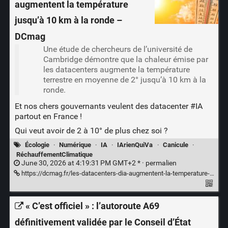
augmentent la température
jusqu’à 10 km à la ronde –
DCmag
Une étude de chercheurs de l’université de
Cambridge démontre que la chaleur émise par
les datacenters augmente la température
terrestre en moyenne de 2° jusqu’à 10 km à la
ronde.
Et nos chers gouvernants veulent des datacenter
#IA
partout en France !
Qui veut avoir de 2 à 10° de plus chez soi ?
Écologie
·
Numérique
·
IA
·
IArienQuiVa
·
Canicule
·
RéchauffementClimatique
June 30, 2026 at 4:19:31 PM GMT+2 * ·
permalien
https://dcmag.fr/les-datacenters-dia-augmentent-la-temperature-jusqua-10-km-a-la-ronde/
« C’est officiel » : l’autoroute A69
définitivement validée par le Conseil d’État