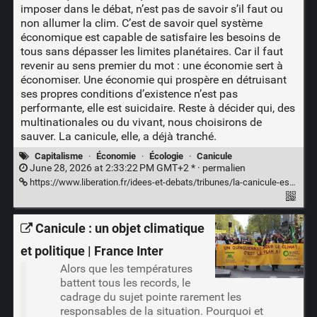
imposer dans le débat, n’est pas de savoir s’il faut ou
non allumer la clim. C’est de savoir quel système
économique est capable de satisfaire les besoins de
tous sans dépasser les limites planétaires. Car il faut
revenir au sens premier du mot : une économie sert à
économiser. Une économie qui prospère en détruisant
ses propres conditions d’existence n’est pas
performante, elle est suicidaire. Reste à décider qui, des
multinationales ou du vivant, nous choisirons de
sauver. La canicule, elle, a déjà tranché.
Capitalisme
·
Économie
·
Écologie
·
Canicule
June 28, 2026 at 2:33:22 PM GMT+2 * ·
permalien
https://www.liberation.fr/idees-et-debats/tribunes/la-canicule-est-un-krach-ecolonomique-20260628_JBPNKF4BF5EJTBVAWAXFIXHZVQ/
Canicule : un objet climatique
et politique | France Inter
Alors que les températures
battent tous les records, le
cadrage du sujet pointe rarement les
responsables de la situation. Pourquoi et