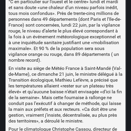
°C en particulier sur l’ouest et le centre» lundi et mardi
et sans doute «une chaleur d’un niveau parfois inédit,
tous mois confondus». Près de trente-cinq millions de
personnes dans 49 départements (dont Paris et l’Ile-de-
France) sont concernées, lundi 22 juin, par la vigilance
rouge, le niveau d’alerte le plus élevé correspondant à
la fois à un événement météorologique exceptionnel et
à une inquiétude sanitaire justifiant une «mobilisation
maximale». Et 90 % de la population sera sous
vigilance orange ou rouge, dans 89 départements ( un
nombre record).
En visite au siège de Météo France à Saint-Mandé (Val-
de-Marne), ce dimanche 21 juin, le ministre délégué à la
Transition écologique, Mathieu Lefèvre, a précisé que
les températures allaient «rester sur un plateau très
élevé» et qu’aucune baisse n’était envisagée «d’ici la fin
de la semaine». Mais cette fournaise à rallonge ne
conduit pas l’exécutif à changer de méthode, qui laisse
la main aux préfets et aux recteurs. «Ca doit être une
gestion, vraiment j’insiste, décentralisée, au plus près
des territoires», a déroulé le ministre.
Pour le climatologue Christophe Cassou, directeur de