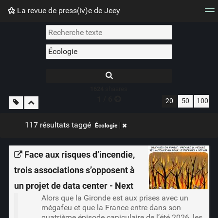
La revue de press(iv)e de Jeey
Nuage de tags
Mur d'images
Quotidien
Flux RS
1624
shaares
1 / 6
20
50
100
117 résultats taggé
Écologie
Face aux risques d’incendie,
trois associations s’opposent à
un projet de data center - Next
Alors que la Gironde est aux prises avec un
mégafeu et que la France entre dans son
quatrième épisode caniculaire de l’été 2026, les