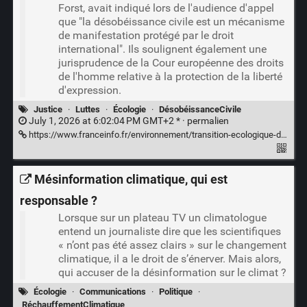
Forst, avait indiqué lors de l'audience d'appel
que "la désobéissance civile est un mécanisme
de manifestation protégé par le droit
international". Ils soulignent également une
jurisprudence de la Cour européenne des droits
de l'homme relative à la protection de la liberté
d'expression.
Justice
·
Luttes
·
Écologie
·
DésobéissanceCivile
July 1, 2026 at 6:02:04 PM GMT+2 * ·
permalien
https://www.franceinfo.fr/environnement/transition-ecologique-de-l-agriculture/megabassine/megabassine-de-sainte-soline/proces-de-sainte-soline-la-cour-d-appel-confirme-l-essentiel-des-condamnations-des-militants-anti-bassines-qui-se-pourvoient-en-cassation_8088569.html
Mésinformation climatique, qui est
responsable ?
Lorsque sur un plateau TV un climatologue
entend un journaliste dire que les scientifiques
« n’ont pas été assez clairs » sur le changement
climatique, il a le droit de s’énerver. Mais alors,
qui accuser de la désinformation sur le climat ?
Écologie
·
Communications
·
Politique
·
RéchauffementClimatique