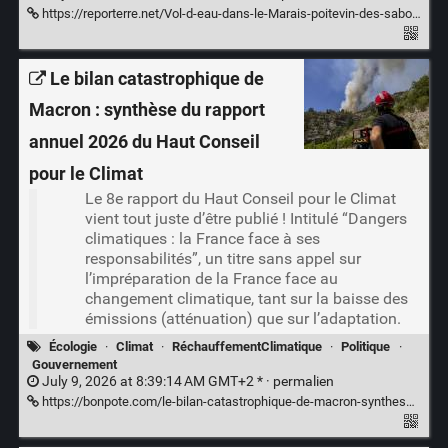
https://reporterre.net/Vol-d-eau-dans-le-Marais-poitevin-des-sabotages-au-profit-de-l-agro-industrie
Le bilan catastrophique de
Macron : synthèse du rapport
annuel 2026 du Haut Conseil
pour le Climat
Le 8e rapport du Haut Conseil pour le Climat
vient tout juste d’être publié ! Intitulé “Dangers
climatiques : la France face à ses
responsabilités”, un titre sans appel sur
l’impréparation de la France face au
changement climatique, tant sur la baisse des
émissions (atténuation) que sur l’adaptation.
Écologie
·
Climat
·
RéchauffementClimatique
·
Politique
·
Gouvernement
July 9, 2026 at 8:39:14 AM GMT+2 * ·
permalien
https://bonpote.com/le-bilan-catastrophique-de-macron-synthese-du-rapport-annuel-2026-du-haut-conseil-pour-le-climat/