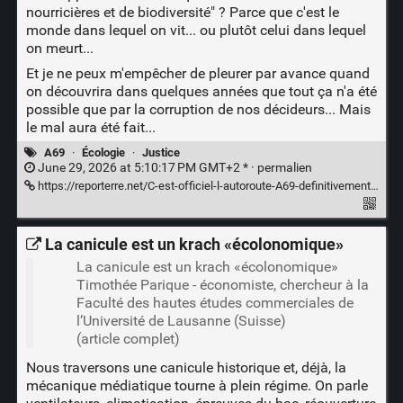
nourricières et de biodiversité" ? Parce que c'est le
monde dans lequel on vit... ou plutôt celui dans lequel
on meurt...
Et je ne peux m'empêcher de pleurer par avance quand
on découvrira dans quelques années que tout ça n'a été
possible que par la corruption de nos décideurs... Mais
le mal aura été fait...
A69
·
Écologie
·
Justice
June 29, 2026 at 5:10:17 PM GMT+2 * ·
permalien
https://reporterre.net/C-est-officiel-l-autoroute-A69-definitivement-validee-par-le-Conseil-d-Etat
La canicule est un krach «écolonomique»
La canicule est un krach «écolonomique»
Timothée Parique - économiste, chercheur à la
Faculté des hautes études commerciales de
l’Université de Lausanne (Suisse)
(article complet)
Nous traversons une canicule historique et, déjà, la
mécanique médiatique tourne à plein régime. On parle