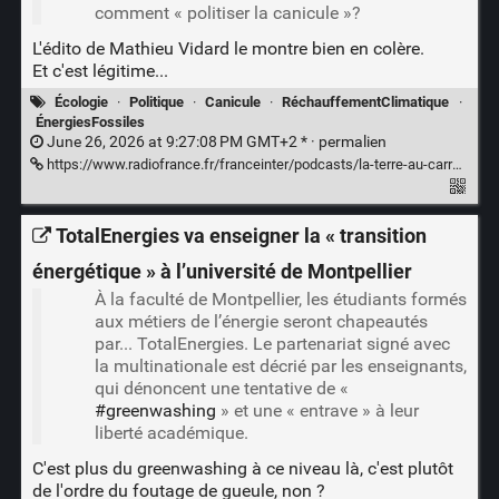
comment « politiser la canicule »?
L'édito de Mathieu Vidard le montre bien en colère.
Et c'est légitime...
Écologie
·
Politique
·
Canicule
·
RéchauffementClimatique
·
ÉnergiesFossiles
June 26, 2026 at 9:27:08 PM GMT+2 * ·
permalien
https://www.radiofrance.fr/franceinter/podcasts/la-terre-au-carre/la-terre-au-carre-du-vendredi-26-juin-2026-5209387
TotalEnergies va enseigner la « transition
énergétique » à l’université de Montpellier
À la faculté de Montpellier, les étudiants formés
aux métiers de l’énergie seront chapeautés
par... TotalEnergies. Le partenariat signé avec
la multinationale est décrié par les enseignants,
qui dénoncent une tentative de «
#greenwashing
» et une « entrave » à leur
liberté académique.
C'est plus du greenwashing à ce niveau là, c'est plutôt
de l'ordre du foutage de gueule, non ?