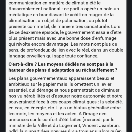
communication en matière de climat a été le
Rassemblement national : ce parti a opéré un hold-up
médiatique en brandissant le «chiffon rouge» de la
climatisation, un objet de polarisation, ou plutôt
présenté comme tel, de manière très caricaturale. Lors
de ce deuxième épisode, le gouvernement essaie d’être
plus présent mais avec une bonne dose d’enfumage
qui révolte encore davantage. Les mots n’ont plus de
sens, de profondeur, de lien avec le réel, dans un double
langage orwellien qui sape toute confiance.
C’est-à-dire ? Les moyens dédiés ne sont pas à la
hauteur des plans d’adaptation au réchauffement ?
Les plans gouvernementaux apparaissent beaux et
ambitieux sur le papier mais ils omettent un levier
essentiel, qui dérange et nous permettrait de diminuer
nos vulnérabilités et d’assurer notre autonomie et notre
souveraineté face à ces coups climatiques : la sobriété,
en eau, en énergie, etc. Il y a un hiatus généralisé entre
les mots, les moyens et les actes. A l’image des
annonces sur le confort d’été faites [mercredi par le
ministre de la Ville et du Logement, Vincent Jeanbrun,
ndlr], la plupart déjà prévues il y a trois ans, alors qu’en