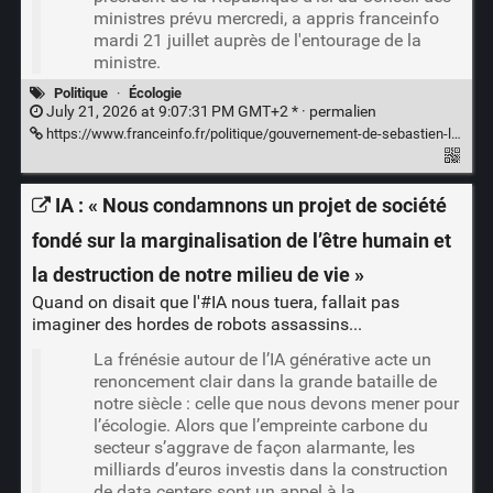
ministres prévu mercredi, a appris franceinfo
mardi 21 juillet auprès de l'entourage de la
ministre.
Politique
·
Écologie
July 21, 2026 at 9:07:31 PM GMT+2 * ·
permalien
https://www.franceinfo.fr/politique/gouvernement-de-sebastien-lecornu/loi-d-urgence-agricole-monique-barbut-presentera-sa-demission-d-ici-le-conseil-des-ministres-de-mercredi_8116922.html
IA : « Nous condamnons un projet de société
fondé sur la marginalisation de l’être humain et
la destruction de notre milieu de vie »
Quand on disait que l'#IA nous tuera, fallait pas
imaginer des hordes de robots assassins...
La frénésie autour de l’IA générative acte un
renoncement clair dans la grande bataille de
notre siècle : celle que nous devons mener pour
l’écologie. Alors que l’empreinte carbone du
secteur s’aggrave de façon alarmante, les
milliards d’euros investis dans la construction
de data centers sont un appel à la